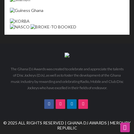
The Ghana DJ Awards was created to celebrate and appreciate the talents
of Disc Jockeys (DJs), as well as to foster the development of the Ghana
music industry by rewarding and celebrating Radio, Mobile and Club Disc
Jockeys who have excelled in their fields of endeavor.