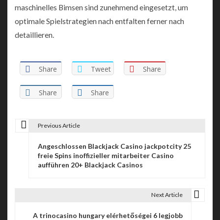
maschinelles Bimsen sind zunehmend eingesetzt, um
optimale Spielstrategien nach entfalten ferner nach
detaillieren.
Share
Tweet
Share
Share
Share
Previous Article
P
Angeschlossen Blackjack Casino jackpotcity 25
o
freie Spins inoffizieller mitarbeiter Casino
aufführen 20+ Blackjack Casinos
s
t
Next Article
n
A trinocasino hungary elérhetőségei 6 legjobb