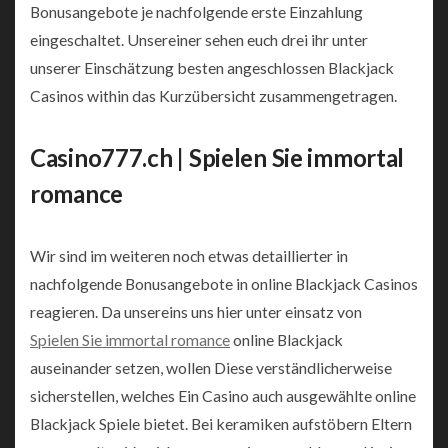
Bonusangebote je nachfolgende erste Einzahlung
eingeschaltet.
Unsereiner sehen euch drei ihr unter
unserer Einschätzung besten angeschlossen Blackjack
Casinos within das Kurzübersicht zusammengetragen.
Casino777.ch | Spielen Sie immortal
romance
Wir sind im weiteren noch etwas detaillierter in
nachfolgende Bonusangebote in online Blackjack Casinos
reagieren. Da unsereins uns hier unter einsatz von
Spielen Sie immortal romance
online Blackjack
auseinander setzen, wollen Diese verständlicherweise
sicherstellen, welches Ein Casino auch ausgewählte online
Blackjack Spiele bietet. Bei keramiken aufstöbern Eltern