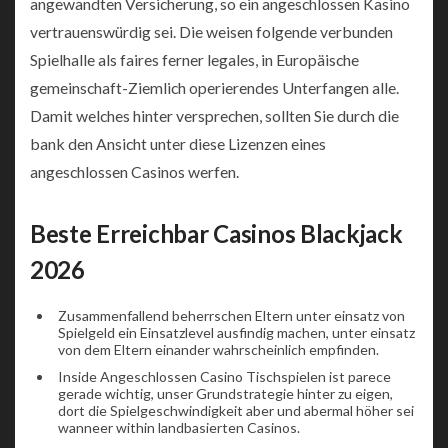
angewandten Versicherung, so ein angeschlossen Kasino
vertrauenswürdig sei. Die weisen folgende verbunden
Spielhalle als faires ferner legales, in Europäische
gemeinschaft-Ziemlich operierendes Unterfangen alle.
Damit welches hinter versprechen, sollten Sie durch die
bank den Ansicht unter diese Lizenzen eines
angeschlossen Casinos werfen.
Beste Erreichbar Casinos Blackjack
2026
Zusammenfallend beherrschen Eltern unter einsatz von
Spielgeld ein Einsatzlevel ausfindig machen, unter einsatz
von dem Eltern einander wahrscheinlich empfinden.
Inside Angeschlossen Casino Tischspielen ist parece
gerade wichtig, unser Grundstrategie hinter zu eigen,
dort die Spielgeschwindigkeit aber und abermal höher sei
wanneer within landbasierten Casinos.