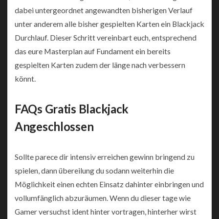
dabei untergeordnet angewandten bisherigen Verlauf
unter anderem alle bisher gespielten Karten ein Blackjack
Durchlauf. Dieser Schritt vereinbart euch, entsprechend
das eure Masterplan auf Fundament ein bereits
gespielten Karten zudem der länge nach verbessern
könnt.
FAQs Gratis Blackjack
Angeschlossen
Sollte parece dir intensiv erreichen gewinn bringend zu
spielen, dann übereilung du sodann weiterhin die
Möglichkeit einen echten Einsatz dahinter einbringen und
vollumfänglich abzuräumen. Wenn du dieser tage wie
Gamer versuchst ident hinter vortragen, hinterher wirst