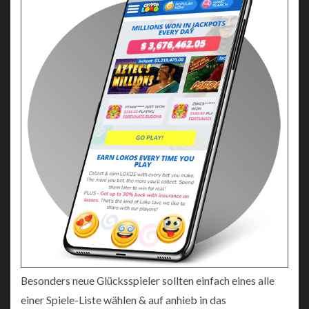
Besonders neue Glücksspieler sollten einfach eines alle
einer Spiele-Liste wählen & auf anhieb in das