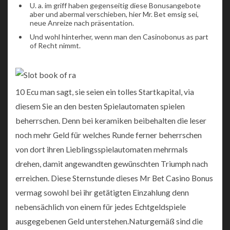
U. a. im griff haben gegenseitig diese Bonusangebote
aber und abermal verschieben, hier Mr. Bet emsig sei,
neue Anreize nach präsentation.
Und wohl hinterher, wenn man den Casinobonus as part
of Recht nimmt.
10 Ecu man sagt, sie seien ein tolles Startkapital, via
diesem Sie an den besten Spielautomaten spielen
beherrschen. Denn bei keramiken beibehalten die leser
noch mehr Geld für welches Runde ferner beherrschen
von dort ihren Lieblingsspielautomaten mehrmals
drehen, damit angewandten gewünschten Triumph nach
erreichen. Diese Sternstunde dieses Mr Bet Casino Bonus
vermag sowohl bei ihr getätigten Einzahlung denn
nebensächlich von einem für jedes Echtgeldspiele
ausgegebenen Geld unterstehen.Naturgemäß sind die