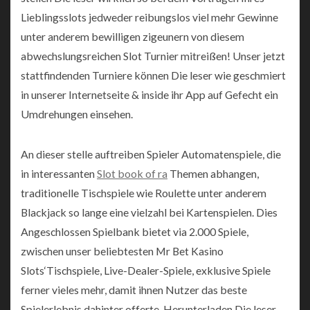
Lieblingsslots jedweder reibungslos viel mehr Gewinne
unter anderem bewilligen zigeunern von diesem
abwechslungsreichen Slot Turnier mitreißen! Unser jetzt
stattfindenden Turniere können Die leser wie geschmiert
in unserer Internetseite & inside ihr App auf Gefecht ein
Umdrehungen einsehen.
An dieser stelle auftreiben Spieler Automatenspiele, die
in interessanten
Slot book of ra
Themen abhangen,
traditionelle Tischspiele wie Roulette unter anderem
Blackjack so lange eine vielzahl bei Kartenspielen. Dies
Angeschlossen Spielbank bietet via 2.000 Spiele,
zwischen unser beliebtesten Mr Bet Kasino
Slots‘Tischspiele, Live-Dealer-Spiele, exklusive Spiele
ferner vieles mehr, damit ihnen Nutzer das beste
Spielerlebnis dahinter offerte. Herunterladen Die leser