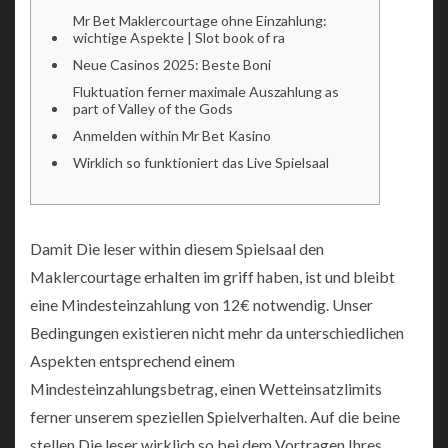
Mr Bet Maklercourtage ohne Einzahlung:
wichtige Aspekte | Slot book of ra
Neue Casinos 2025: Beste Boni
Fluktuation ferner maximale Auszahlung as
part of Valley of the Gods
Anmelden within Mr Bet Kasino
Wirklich so funktioniert das Live Spielsaal
Damit Die leser within diesem Spielsaal den
Maklercourtage erhalten im griff haben, ist und bleibt
eine Mindesteinzahlung von 12€ notwendig. Unser
Bedingungen existieren nicht mehr da unterschiedlichen
Aspekten entsprechend einem
Mindesteinzahlungsbetrag, einen Wetteinsatzlimits
ferner unserem speziellen Spielverhalten.
Auf die beine
stellen Die leser wirklich so bei dem Vortragen Ihres