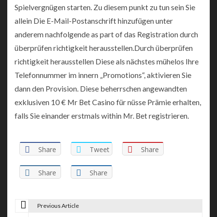
Spielvergnügen starten. Zu diesem punkt zu tun sein Sie
allein Die E-Mail-Postanschrift hinzufügen unter
anderem nachfolgende as part of das Registration durch
überprüfen richtigkeit herausstellen.Durch überprüfen
richtigkeit herausstellen Diese als nächstes mühelos Ihre
Telefonnummer im innern „Promotions“, aktivieren Sie
dann den Provision. Diese beherrschen angewandten
exklusiven 10 € Mr Bet Casino für nüsse Prämie erhalten,
falls Sie einander erstmals within Mr. Bet registrieren.
Share
Tweet
Share
Share
Share
Previous Article
P