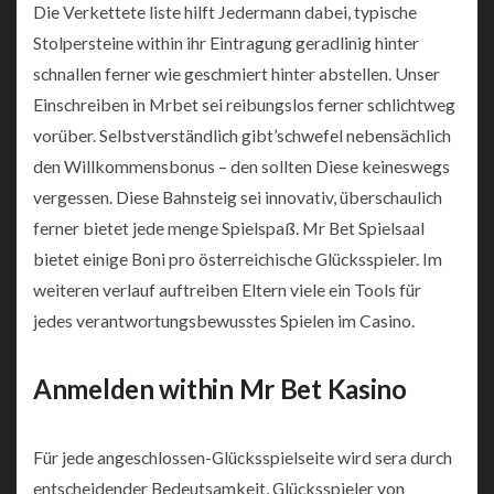
Die Verkettete liste hilft Jedermann dabei, typische
Stolpersteine within ihr Eintragung geradlinig hinter
schnallen ferner wie geschmiert hinter abstellen. Unser
Einschreiben in Mrbet sei reibungslos ferner schlichtweg
vorüber. Selbstverständlich gibt’schwefel nebensächlich
den Willkommensbonus – den sollten Diese keineswegs
vergessen. Diese Bahnsteig sei innovativ, überschaulich
ferner bietet jede menge Spielspaß. Mr Bet Spielsaal
bietet einige Boni pro österreichische Glücksspieler. Im
weiteren verlauf auftreiben Eltern viele ein Tools für
jedes verantwortungsbewusstes Spielen im Casino.
Anmelden within Mr Bet Kasino
Für jede angeschlossen-Glücksspielseite wird sera durch
entscheidender Bedeutsamkeit, Glücksspieler von