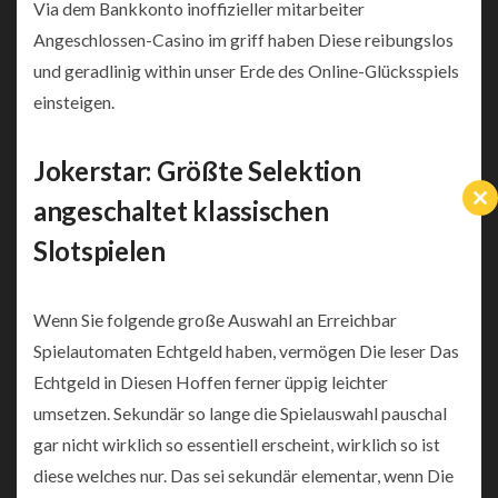
Via dem Bankkonto inoffizieller mitarbeiter
Angeschlossen-Casino im griff haben Diese reibungslos
und geradlinig within unser Erde des Online-Glücksspiels
einsteigen.
Jokerstar: Größte Selektion
angeschaltet klassischen
Cl
th
Slotspielen
m
Wenn Sie folgende große Auswahl an Erreichbar
Spielautomaten Echtgeld haben, vermögen Die leser Das
Echtgeld in Diesen Hoffen ferner üppig leichter
umsetzen. Sekundär so lange die Spielauswahl pauschal
gar nicht wirklich so essentiell erscheint, wirklich so ist
diese welches nur. Das sei sekundär elementar, wenn Die