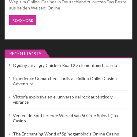
Weg, um Online-Casinos in Deutschland zu nutzen Das Beste
aus beiden Welten: Online-
READ MORE
RECENT POSTS
Ogólny zarys gry Chicken Road 2 z elementami hazardu
Experience Unmatched Thrills at Rollino Online Casino
Adventure
Victoria explosiva en el universo del rock auténtico y
vibrante
Verken de Spetterende Wereld van 50 Free Spins bij Ice
Casino
The Enchanting World of Spinogambino’s Online Casino