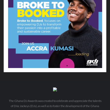
The Ghana DJ Awards was created to celebrate and appreciate the talents
of Disc Jockeys (DJs), as well as to foster the development of the Ghana