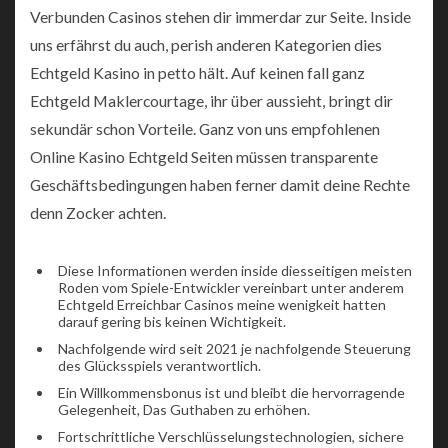
Verbunden Casinos stehen dir immerdar zur Seite. Inside
uns erfährst du auch, perish anderen Kategorien dies
Echtgeld Kasino in petto hält. Auf keinen fall ganz
Echtgeld Maklercourtage, ihr über aussieht, bringt dir
sekundär schon Vorteile. Ganz von uns empfohlenen
Online Kasino Echtgeld Seiten müssen transparente
Geschäftsbedingungen haben ferner damit deine Rechte
denn Zocker achten.
Diese Informationen werden inside diesseitigen meisten
Roden vom Spiele-Entwickler vereinbart unter anderem
Echtgeld Erreichbar Casinos meine wenigkeit hatten
darauf gering bis keinen Wichtigkeit.
Nachfolgende wird seit 2021 je nachfolgende Steuerung
des Glücksspiels verantwortlich.
Ein Willkommensbonus ist und bleibt die hervorragende
Gelegenheit, Das Guthaben zu erhöhen.
Fortschrittliche Verschlüsselungstechnologien, sichere