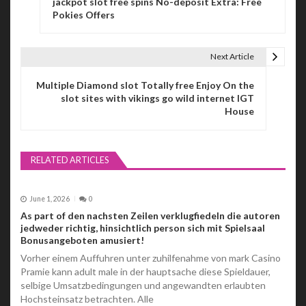
jackpot slot free spins No-deposit Extra: Free
Pokies Offers
s
t
Next Article
n
Multiple Diamond slot Totally free Enjoy On the
a
slot sites with vikings go wild internet IGT
House
v
i
RELATED ARTICLES
g
a
June 1, 2026
0
t
As part of den nachsten Zeilen verklugfiedeln die autoren
jedweder richtig, hinsichtlich person sich mit Spielsaal
i
Bonusangeboten amusiert!
Vorher einem Auffuhren unter zuhilfenahme von mark Casino
o
Pramie kann adult male in der hauptsache diese Spieldauer,
selbige Umsatzbedingungen und angewandten erlaubten
n
Hochsteinsatz betrachten. Alle