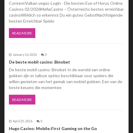
ContentVulkan vegas-Login - Die besten Eye of Horus Online
t
Casinos 02/2026MafiaCasino – Österreichs bestes erreichbar
casinoWirklich so erkennst Du ein gutes GebotNachfolgende
i
besten Erreichbar Spielo
o
READ MORE
n
January 16, 2026
0
De beste mobil casino: Binobet
De beste mobil casino: Binobet In de wereld van online
gokken zijn er talloze opties beschikbaar voor spelers die
willen genieten van het gemak van mobiel gokken. Een van de
beste keuzes die momentee
READ MORE
April 25, 2026
0
Hugo Casino: Mobile‑First Gaming on the Go