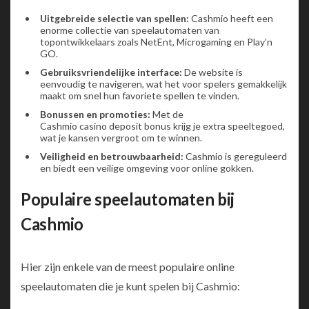
Uitgebreide selectie van spellen:
Cashmio heeft een
enorme collectie van speelautomaten van
topontwikkelaars zoals NetEnt, Microgaming en Play’n
GO.
Gebruiksvriendelijke interface:
De website is
eenvoudig te navigeren, wat het voor spelers gemakkelijk
maakt om snel hun favoriete spellen te vinden.
Bonussen en promoties:
Met de
Cashmio casino deposit bonus
krijg je extra speeltegoed,
wat je kansen vergroot om te winnen.
Veiligheid en betrouwbaarheid:
Cashmio is gereguleerd
en biedt een veilige omgeving voor online gokken.
Populaire speelautomaten bij
Cashmio
Hier zijn enkele van de meest populaire online
speelautomaten die je kunt spelen bij Cashmio: