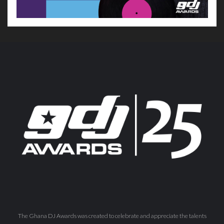
The Ghana DJ Awards was created to celebrate and appreciate the talents