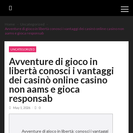
Skip
Skip
to
to
navigation
content
Home
Uncategorized
Avventure di gioco in libertà conosci i vantaggi dei casinò online casino non
aams e gioca responsab
UNCATEGORIZED
Avventure di gioco in
libertà conosci i vantaggi
dei casinò online casino
non aams e gioca
responsab
May 1, 2026
0
Avventure di gioco in libertà: conosci i vantaggi