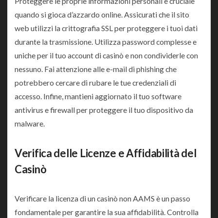
Proteggere le proprie informazioni personali è cruciale
quando si gioca d’azzardo online. Assicurati che il sito
web utilizzi la crittografia SSL per proteggere i tuoi dati
durante la trasmissione. Utilizza password complesse e
uniche per il tuo account di casinò e non condividerle con
nessuno. Fai attenzione alle e-mail di phishing che
potrebbero cercare di rubare le tue credenziali di
accesso. Infine, mantieni aggiornato il tuo software
antivirus e firewall per proteggere il tuo dispositivo da
malware.
Verifica delle Licenze e Affidabilità del
Casinò
Verificare la licenza di un casinò non AAMS è un passo
fondamentale per garantire la sua affidabilità. Controlla