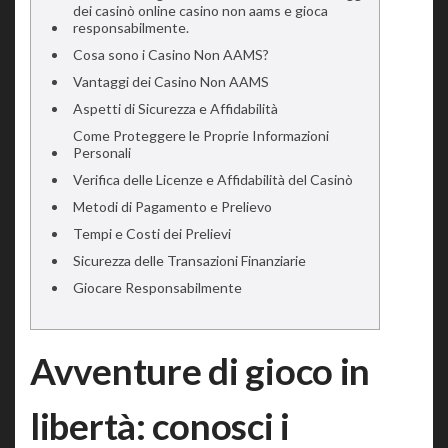
dei casinò online casino non aams e gioca
responsabilmente.
Cosa sono i Casino Non AAMS?
Vantaggi dei Casino Non AAMS
Aspetti di Sicurezza e Affidabilità
Come Proteggere le Proprie Informazioni
Personali
Verifica delle Licenze e Affidabilità del Casinò
Metodi di Pagamento e Prelievo
Tempi e Costi dei Prelievi
Sicurezza delle Transazioni Finanziarie
Giocare Responsabilmente
Avventure di gioco in
libertà: conosci i