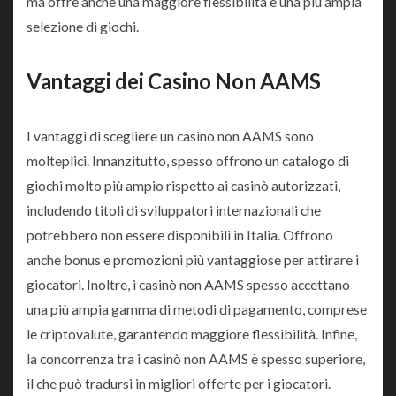
ma offre anche una maggiore flessibilità e una più ampia
selezione di giochi.
Vantaggi dei Casino Non AAMS
I vantaggi di scegliere un casino non AAMS sono
molteplici. Innanzitutto, spesso offrono un catalogo di
giochi molto più ampio rispetto ai casinò autorizzati,
includendo titoli di sviluppatori internazionali che
potrebbero non essere disponibili in Italia. Offrono
anche bonus e promozioni più vantaggiose per attirare i
giocatori. Inoltre, i casinò non AAMS spesso accettano
una più ampia gamma di metodi di pagamento, comprese
le criptovalute, garantendo maggiore flessibilità. Infine,
la concorrenza tra i casinò non AAMS è spesso superiore,
il che può tradursi in migliori offerte per i giocatori.