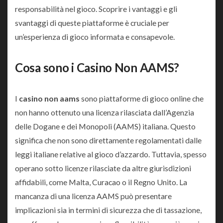
responsabilità nel gioco. Scoprire i vantaggi e gli
svantaggi di queste piattaforme è cruciale per
un’esperienza di gioco informata e consapevole.
Cosa sono i Casino Non AAMS?
I
casino non aams
sono piattaforme di gioco online che
non hanno ottenuto una licenza rilasciata dall’Agenzia
delle Dogane e dei Monopoli (AAMS) italiana. Questo
significa che non sono direttamente regolamentati dalle
leggi italiane relative al gioco d’azzardo. Tuttavia, spesso
operano sotto licenze rilasciate da altre giurisdizioni
affidabili, come Malta, Curacao o il Regno Unito. La
mancanza di una licenza AAMS può presentare
implicazioni sia in termini di sicurezza che di tassazione,