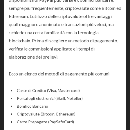
sempre più frequentemente, criptovalute come Bitcoin ed
Ethereum. L’utilizzo delle criptovalute offre vantaggi
quali maggiore anonimato e transazioni più veloci, ma
richiede una certa familiarità con la tecnologia
blockchain. Prima di scegliere un metodo di pagamento,
verifica le commissioni applicate e i tempi di
elaborazione dei prelievi.
Ecco un elenco dei metodi di pagamento più comuni:
Carte di Credito (Visa, Mastercard)
Portafogli Elettronici (Skrill, Neteller)
Bonifico Bancario
Criptovalute (Bitcoin, Ethereum)
Carte Prepagate (PaySafeCard)