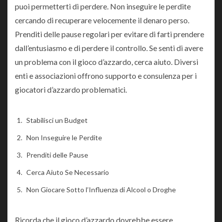
puoi permetterti di perdere. Non inseguire le perdite
cercando di recuperare velocemente il denaro perso.
Prenditi delle pause regolari per evitare di farti prendere
dall’entusiasmo e di perdere il controllo. Se senti di avere
un problema con il gioco d’azzardo, cerca aiuto. Diversi
enti e associazioni offrono supporto e consulenza per i
giocatori d’azzardo problematici.
Stabilisci un Budget
Non Inseguire le Perdite
Prenditi delle Pause
Cerca Aiuto Se Necessario
Non Giocare Sotto l’Influenza di Alcool o Droghe
Ricorda che il gioco d’azzardo dovrebbe essere