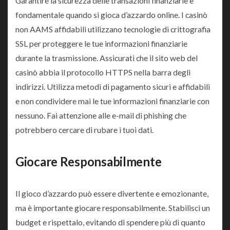
Garantire la sicurezza delle transazioni finanziarie è
fondamentale quando si gioca d’azzardo online. I casinò
non AAMS affidabili utilizzano tecnologie di crittografia
SSL per proteggere le tue informazioni finanziarie
durante la trasmissione. Assicurati che il sito web del
casinò abbia il protocollo HTTPS nella barra degli
indirizzi. Utilizza metodi di pagamento sicuri e affidabili
e non condividere mai le tue informazioni finanziarie con
nessuno. Fai attenzione alle e-mail di phishing che
potrebbero cercare di rubare i tuoi dati.
Giocare Responsabilmente
Il gioco d’azzardo può essere divertente e emozionante,
ma è importante giocare responsabilmente. Stabilisci un
budget e rispettalo, evitando di spendere più di quanto