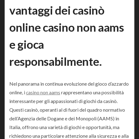
vantaggi dei casinò
online casino non aams
e gioca
responsabilmente.
Nel panorama in continua evoluzione del gioco d’azzardo
online, i
casino non aams
rappresentano una possibilità
interessante per gli appassionati di giochi da casinò.
Questi casinò, operanti al di fuori del quadro normativo
dell’Agenzia delle Dogane e dei Monopoli (AAMS) in
Italia, offrono una varietà di giochi e opportunità, ma
richiedono una particolare attenzione alla sicurezza e alla