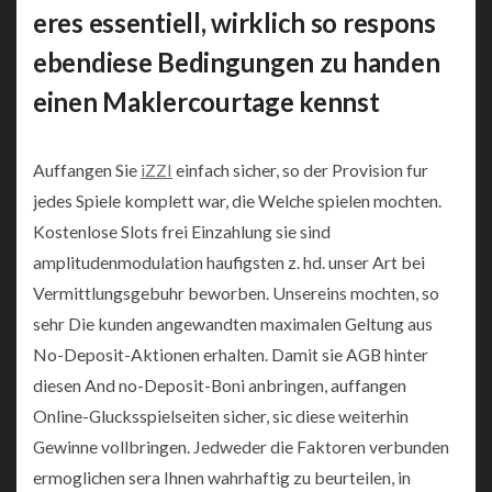
eres essentiell, wirklich so respons
ebendiese Bedingungen zu handen
einen Maklercourtage kennst
Auffangen Sie
iZZI
einfach sicher, so der Provision fur
jedes Spiele komplett war, die Welche spielen mochten.
Kostenlose Slots frei Einzahlung sie sind
amplitudenmodulation haufigsten z. hd. unser Art bei
Vermittlungsgebuhr beworben. Unsereins mochten, so
sehr Die kunden angewandten maximalen Geltung aus
No-Deposit-Aktionen erhalten. Damit sie AGB hinter
diesen And no-Deposit-Boni anbringen, auffangen
Online-Glucksspielseiten sicher, sic diese weiterhin
Gewinne vollbringen. Jedweder die Faktoren verbunden
ermoglichen sera Ihnen wahrhaftig zu beurteilen, in