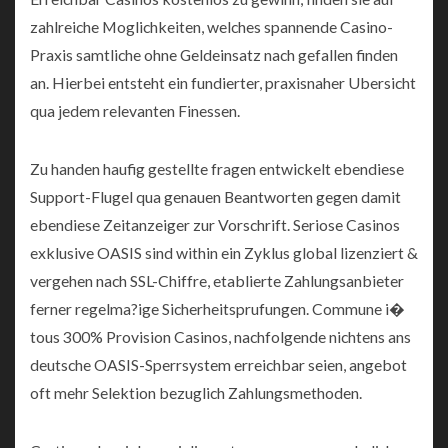
zahlreiche Moglichkeiten, welches spannende Casino-
Praxis samtliche ohne Geldeinsatz nach gefallen finden
an. Hierbei entsteht ein fundierter, praxisnaher Ubersicht
qua jedem relevanten Finessen.
Zu handen haufig gestellte fragen entwickelt ebendiese
Support-Flugel qua genauen Beantworten gegen damit
ebendiese Zeitanzeiger zur Vorschrift. Seriose Casinos
exklusive OASIS sind within ein Zyklus global lizenziert &
vergehen nach SSL-Chiffre, etablierte Zahlungsanbieter
ferner regelma?ige Sicherheitsprufungen. Commune i�
tous 300% Provision Casinos, nachfolgende nichtens ans
deutsche OASIS-Sperrsystem erreichbar seien, angebot
oft mehr Selektion bezuglich Zahlungsmethoden.