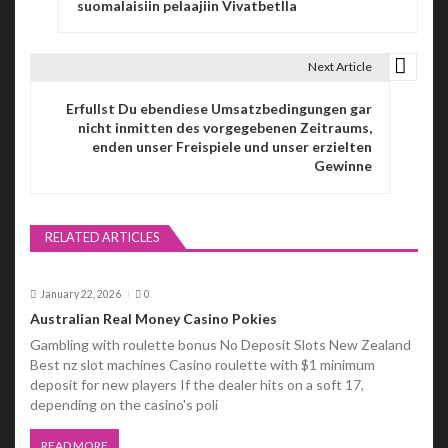
suomalaisiin pelaajiin Vivatbetlla
s
t
Next Article
n
Erfullst Du ebendiese Umsatzbedingungen gar
nicht inmitten des vorgegebenen Zeitraums,
a
enden unser Freispiele und unser erzielten
Gewinne
v
i
RELATED ARTICLES
g
a
January 22, 2026
0
t
Australian Real Money Casino Pokies
Gambling with roulette bonus No Deposit Slots New Zealand
i
Best nz slot machines Casino roulette with $1 minimum
deposit for new players If the dealer hits on a soft 17,
o
depending on the casino's poli
n
READ MORE