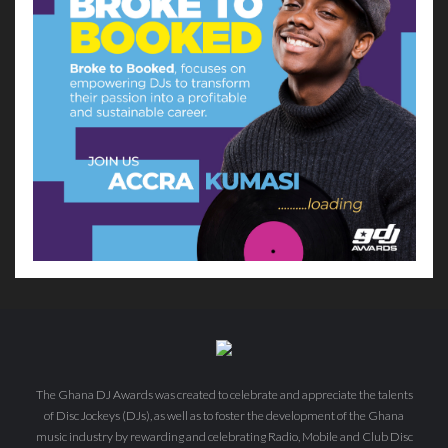
The Ghana DJ Awards was created to celebrate and appreciate the talents
of Disc Jockeys (DJs), as well as to foster the development of the Ghana
music industry by rewarding and celebrating Radio, Mobile and Club Disc