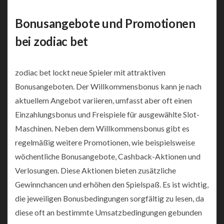
Bonusangebote und Promotionen
bei zodiac bet
zodiac bet lockt neue Spieler mit attraktiven
Bonusangeboten. Der Willkommensbonus kann je nach
aktuellem Angebot variieren, umfasst aber oft einen
Einzahlungsbonus und Freispiele für ausgewählte Slot-
Maschinen. Neben dem Willkommensbonus gibt es
regelmäßig weitere Promotionen, wie beispielsweise
wöchentliche Bonusangebote, Cashback-Aktionen und
Verlosungen. Diese Aktionen bieten zusätzliche
Gewinnchancen und erhöhen den Spielspaß. Es ist wichtig,
die jeweiligen Bonusbedingungen sorgfältig zu lesen, da
diese oft an bestimmte Umsatzbedingungen gebunden