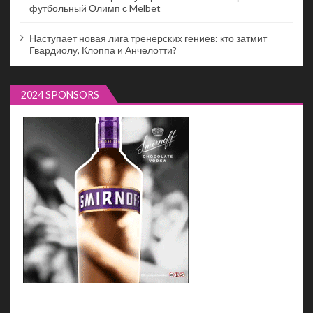
футбольный Олимп с Melbet
Наступает новая лига тренерских гениев: кто затмит
Гвардиолу, Клоппа и Анчелотти?
2024 SPONSORS