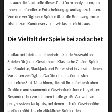
als auch die Nachteile dieser Plattform analysieren, um
Ihnen eine fundierte Entscheidungsgrundlage zu bieten.
Von den verfügbaren Spielen über die Bonusangebote
bis hin zum Kundenservice – wir lassen nichts aus.
Die Vielfalt der Spiele bei zodiac bet
zodiac bet bietet eine beeindruckende Auswahl an
Spielen für jeden Geschmack. Klassische Casino-Spiele
wie Roulette, Blackjack und Poker sind in verschiedenen
Varianten verfügbar. Darüber hinaus finden sich
zahlreiche Slot-Maschinen, die mit ihren farbenfrohen
Grafiken und spannenden Gewinnfunktionen begeistern.
Besonders hervorzuheben ist die große Auswahl an
progressiven Jackpots, bei denen sich die Gewinnhöhe
stetig erhöht, bis ein glücklicher Spieler den