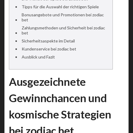
Tipps für die Auswahl der richtigen Spiele
Bonusangebote und Promotionen bei zodiac
bet
Zahlungsmethoden und Sicherheit bei zodiac
bet
Sicherheitsaspekte im Detail
Kundenservice bei zodiac bet
Ausblick und Fazit
Ausgezeichnete
Gewinnchancen und
kosmische Strategien
bei zodiac bet