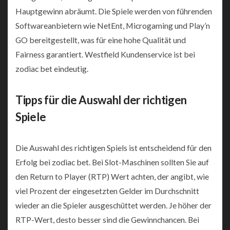
Hauptgewinn abräumt. Die Spiele werden von führenden
Softwareanbietern wie NetEnt, Microgaming und Play’n
GO bereitgestellt, was für eine hohe Qualität und
Fairness garantiert. Westfield Kundenservice ist bei
zodiac bet eindeutig.
Tipps für die Auswahl der richtigen
Spiele
Die Auswahl des richtigen Spiels ist entscheidend für den
Erfolg bei zodiac bet. Bei Slot-Maschinen sollten Sie auf
den Return to Player (RTP) Wert achten, der angibt, wie
viel Prozent der eingesetzten Gelder im Durchschnitt
wieder an die Spieler ausgeschüttet werden. Je höher der
RTP-Wert, desto besser sind die Gewinnchancen. Bei