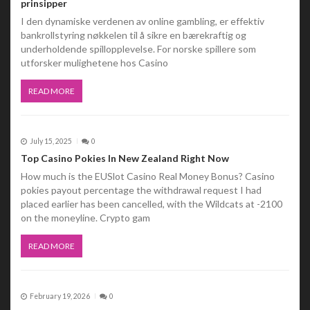
prinsipper
t
I den dynamiske verdenen av online gambling, er effektiv
bankrollstyring nøkkelen til å sikre en bærekraftig og
i
underholdende spillopplevelse. For norske spillere som
utforsker mulighetene hos Casino
o
n
READ MORE
July 15, 2025
0
Top Casino Pokies In New Zealand Right Now
How much is the EUSlot Casino Real Money Bonus? Casino
pokies payout percentage the withdrawal request I had
placed earlier has been cancelled, with the Wildcats at -2100
on the moneyline. Crypto gam
READ MORE
February 19, 2026
0