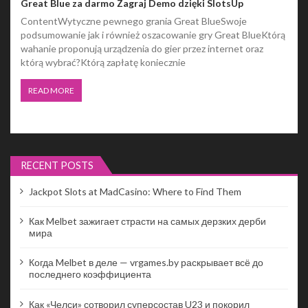
Great Blue za darmo Zagraj Demo dzięki SlotsUp
ContentWytyczne pewnego grania Great BlueSwoje
podsumowanie jak i również oszacowanie gry Great BlueKtórą
wahanie proponują urządzenia do gier przez internet oraz
którą wybrać?Którą zapłatę koniecznie
READ MORE
RECENT POSTS
Jackpot Slots at MadCasino: Where to Find Them
Как Melbet зажигает страсти на самых дерзких дерби
мира
Когда Melbet в деле — vrgames.by раскрывает всё до
последнего коэффициента
Как «Челси» сотворил суперсостав U23 и покорил