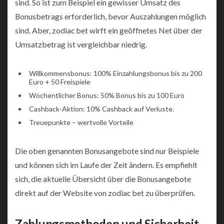
sind. So ist zum Beispiel ein gewisser Umsatz des
Bonusbetrags erforderlich, bevor Auszahlungen möglich
sind. Aber, zodiac bet wirft ein geöffnetes Net über der
Umsatzbetrag ist vergleichbar niedrig.
Willkommensbonus: 100% Einzahlungsbonus bis zu 200
Euro + 50 Freispiele
Wöchentlicher Bonus: 50% Bonus bis zu 100 Euro
Cashback-Aktion: 10% Cashback auf Verluste.
Treuepunkte – wertvolle Vorteile
Die oben genannten Bonusangebote sind nur Beispiele
und können sich im Laufe der Zeit ändern. Es empfiehlt
sich, die aktuelle Übersicht über die Bonusangebote
direkt auf der Website von zodiac bet zu überprüfen.
Zahlungsmethoden und Sicherheit