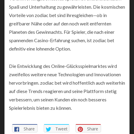
Spaß und Unterhaltung zu gewährleisten. Die kosmischen
Vorteile von zodiac bet sind ihresgleichen—ob in
greifbarer Nähe oder auf den noch weit entfernten
Planeten des Gewinnachts. Für Spieler, die nach einer
spannenden Casino-Erfahrung suchen, ist zodiac bet
definitiv eine lohnende Option.
Die Entwicklung des Online-Glücksspielmarktes wird
zweifellos weitere neue Technologien und Innovationen
hervorbringen. zodiac bet wird hoffentlich auch weiterhin
auf diese Trends reagieren und seine Plattform stetig
verbessern, um seinen Kunden ein noch besseres
Spielerlebnis bieten zu können.
Share
Tweet
Share