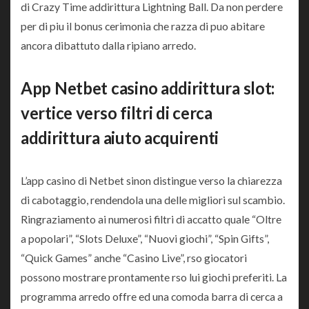
di Crazy Time addirittura Lightning Ball. Da non perdere
per di piu il bonus cerimonia che razza di puo abitare
ancora dibattuto dalla ripiano arredo.
App Netbet casino addirittura slot:
vertice verso filtri di cerca
addirittura aiuto acquirenti
L’app casino di Netbet sinon distingue verso la chiarezza
di cabotaggio, rendendola una delle migliori sul scambio.
Ringraziamento ai numerosi filtri di accatto quale “Oltre
a popolari”, “Slots Deluxe”, “Nuovi giochi”, “Spin Gifts”,
“Quick Games” anche “Casino Live”, rso giocatori
possono mostrare prontamente rso lui giochi preferiti. La
programma arredo offre ed una comoda barra di cerca a