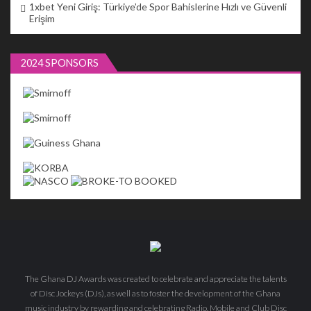
1xbet Yeni Giriş: Türkiye’de Spor Bahislerine Hızlı ve Güvenli
Erişim
2024 SPONSORS
The Ghana DJ Awards was created to celebrate and appreciate the talents
of Disc Jockeys (DJs), as well as to foster the development of the Ghana
music industry by rewarding and celebrating Radio, Mobile and Club Disc