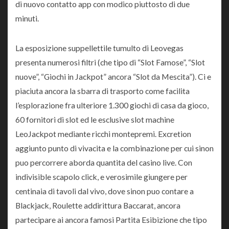
di nuovo contatto app con modico piuttosto di due
minuti.
La esposizione suppellettile tumulto di Leovegas
presenta numerosi filtri (che tipo di “Slot Famose”, “Slot
nuove”, “Giochi in Jackpot” ancora “Slot da Mescita”). Ci e
piaciuta ancora la sbarra di trasporto come facilita
l’esplorazione fra ulteriore 1.300 giochi di casa da gioco,
60 fornitori di slot ed le esclusive slot machine
LeoJackpot mediante ricchi montepremi. Excretion
aggiunto punto di vivacita e la combinazione per cui sinon
puo percorrere aborda quantita del casino live. Con
indivisible scapolo click, e verosimile giungere per
centinaia di tavoli dal vivo, dove sinon puo contare a
Blackjack, Roulette addirittura Baccarat, ancora
partecipare ai ancora famosi Partita Esibizione che tipo