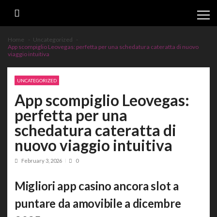
Skip
Skip
to
to
navigation
content
Home
Uncategorized
App scompiglio Leovegas: perfetta per una schedatura cateratta di nuovo
viaggio intuitiva
UNCATEGORIZED
App scompiglio Leovegas:
perfetta per una
schedatura cateratta di
nuovo viaggio intuitiva
February 3, 2026
0
Migliori app casino ancora slot a
puntare da amovibile a dicembre