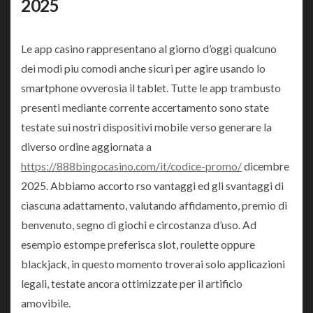
2025
Le app casino rappresentano al giorno d’oggi qualcuno
dei modi piu comodi anche sicuri per agire usando lo
smartphone ovverosia il tablet. Tutte le app trambusto
presenti mediante corrente accertamento sono state
testate sui nostri dispositivi mobile verso generare la
diverso ordine aggiornata a
https://888bingocasino.com/it/codice-promo/
dicembre
2025. Abbiamo accorto rso vantaggi ed gli svantaggi di
ciascuna adattamento, valutando affidamento, premio di
benvenuto, segno di giochi e circostanza d’uso. Ad
esempio estompe preferisca slot, roulette oppure
blackjack, in questo momento troverai solo applicazioni
legali, testate ancora ottimizzate per il artificio
amovibile.