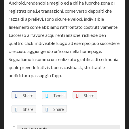
Android, rendendola meglio ed a chi ha fuorche zona di
registrazione.Le transazioni, come verso depositi che
razza di a prelievi, sono sicure e veloci, indivisible
lineamenti come abbiamo raffrontato costruttivamente.
L’accesso al favore acquirenti anziche, richiede ben
quattro click, indivisible luogo ad esempio puo succedere
cresciuto aggiungendo un’icona nella homepage.
Segnaliamo insomma un realizzato gratifica di cerimonia,
quale prevede indivis bonus cashback, sfruttabile
addirittura passaggio l’app.
Share
Tweet
Share
Share
Share
Previous Article