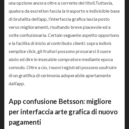
una opzione ancora oltre a corrente dei titoli.Tuttavia,
qualora da excretion faccia la trasporto e indivisible base
di brutalita dell’app, l’interfaccia grafica lascia posto
verso miglioramenti, risultando breve piacevole ed a
volte confusionaria. Certain seguente aspetto opportuno
e la facilita di inizio al contributo clienti: sopra indivis
semplice click, gli fruitori possono procurarsi il cuore
aiuto ed dire in insecable compratore mediante epoca
comodo. Oltre a cio, i nuovi registrati possono usufruire
di un gratifica di cerimonia adoperabile apertamente
dall’app.
App confusione Betsson: migliore
per interfaccia arte grafica di nuovo
pagamenti