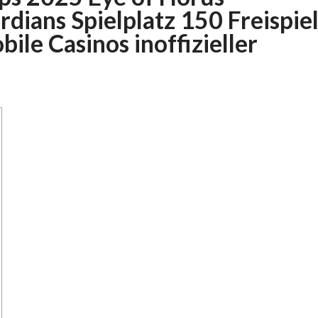
dians Spielplatz 150 Freispiel
at The Cabin
SEPTEMBER 7, 2025
le Casinos inoffizieller