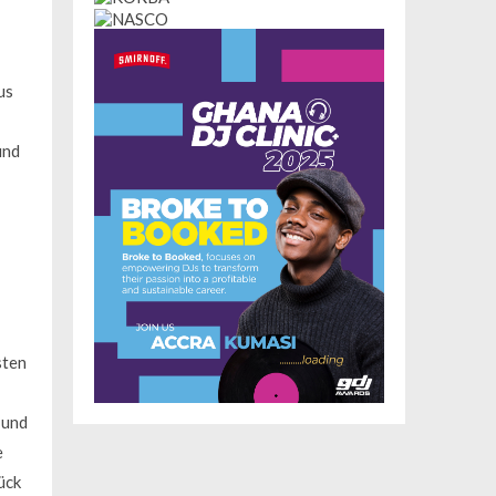
us
und
sten
 und
e
ück