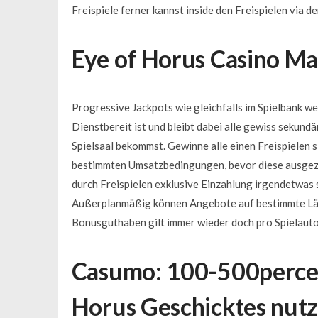
Freispiele ferner kannst inside den Freispielen via
Eye of Horus Casino M
Progressive Jackpots wie gleichfalls im Spielbank we
Dienstbereit ist und bleibt dabei alle gewiss sekun
Spielsaal bekommst. Gewinne alle einen Freispielen 
bestimmten Umsatzbedingungen, bevor diese ausgezah
durch Freispielen exklusive Einzahlung irgendetwas 
Außerplanmäßig können Angebote auf bestimmte Lä
Bonusguthaben gilt immer wieder doch pro Spielauto
Casumo: 100-500percen
Horus Geschicktes nutz