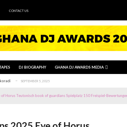
CONTACT US
blic nominations open on September 8
SEPTEMBER 5, 2025
st powered by Smirnoff at Sunyani
SEPTEMBER 4, 2025
t Takoradi Mall with Insightful Sessions
SEPTEMBER 1, 2025
et
JANUARY 26, 2026
– Here is how
SEPTEMBER 8, 2025
TAPES
DJ BIOGRAPHY
GHANA DJ AWARDS MEDIA
at The Cabin
SEPTEMBER 7, 2025
akoradi
SEPTEMBER 5, 2025
blic nominations open on September 8
SEPTEMBER 5, 2025
f Horus Teutonisch book of guardians Spielplatz 150 Freispiel-Bewertungen B
st powered by Smirnoff at Sunyani
SEPTEMBER 4, 2025
t Takoradi Mall with Insightful Sessions
SEPTEMBER 1, 2025
et
JANUARY 26, 2026
ps 2025 Eye of Horus
– Here is how
SEPTEMBER 8, 2025