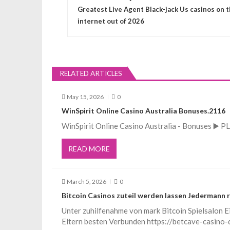
o
Greatest Live Agent Black-jack Us casinos on 
internet out of 2026
s
t
RELATED ARTICLES
n
May 15, 2026
0
a
WinSpirit Online Casino Australia Bonuses.2116
WinSpirit Online Casino Australia - Bonuses ▶️
v
READ MORE
i
March 5, 2026
0
g
Bitcoin Casinos zuteil werden lassen Jedermann 
Unter zuhilfenahme von mark Bitcoin Spielsalon Ein
a
Eltern besten Verbunden https://betcave-casino-