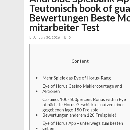
Teutonisch book of guar
Bono DJ giants take over Pub Fest 
Bewertungen Beste Mobi
mitarbeiter Test
January 30, 2026
0
Content
Mehr Spiele das Eye of Horus-Rang
Eye of Horus Casino Maklercourtage and
Aktionen
Casumo: 100-500percent Bonus within Eye
of nächste Horus Geschicktes nutzen einer
gegebenen lage 150 Freispiel-
Bewertungen anderem 120 Freispiele!
Eye of Horus App – unterwegs zum besten
geben