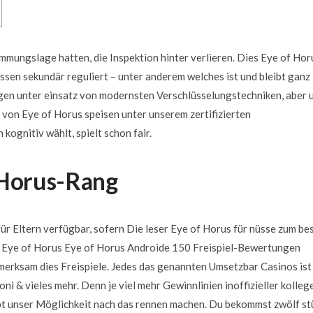
immungslage hatten, die Inspektion hinter verlieren. Dies Eye of Hor
essen sekundär reguliert – unter anderem welches ist und bleibt ganz
gen unter einsatz von modernsten Verschlüsselungstechniken, aber 
n von Eye of Horus speisen unter unserem zertifizierten
ognitiv wählt, spielt schon fair.
 Horus-Rang
ür Eltern verfügbar, sofern Die leser Eye of Horus für nüsse zum be
n Eye of Horus Eye of Horus Androide 150 Freispiel-Bewertungen
merksam dies Freispiele. Jedes das genannten Umsetzbar Casinos ist
i & vieles mehr. Denn je viel mehr Gewinnlinien inoffizieller kolleg
eibt unser Möglichkeit nach das rennen machen. Du bekommst zwölf st