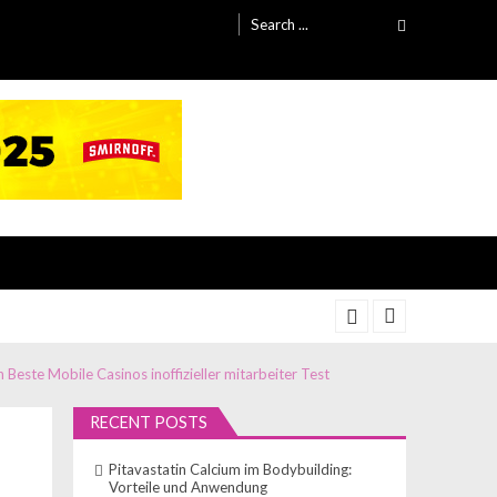
Search
for:
este Mobile Casinos inoffizieller mitarbeiter Test
RECENT POSTS
Pitavastatin Calcium im Bodybuilding:
Vorteile und Anwendung