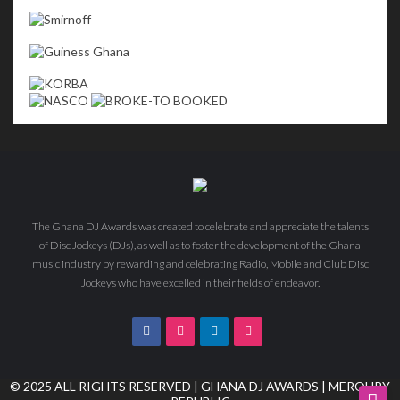
The Ghana DJ Awards was created to celebrate and appreciate the talents
of Disc Jockeys (DJs), as well as to foster the development of the Ghana
music industry by rewarding and celebrating Radio, Mobile and Club Disc
Jockeys who have excelled in their fields of endeavor.