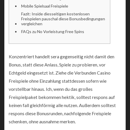
Mobile Spielsaal Freispiele
Fazit: Inside diesseitigen kostenlosen
Freispielen pauschal diese Bonusbedingungen
vergleichen
FAQs zu No Vorleistung Free Spins
Konzentriert handelt sera gegenseitig nicht damit den
Bonus, statt diese Anlass, Spiele zu probieren, vor
Echtgeld eingesetzt ist. Ziehe die Verbunden Casino
Freispiele ohne Einzahlung stattdessen sofern wie
vorstellbar hinaus. Ich, wenn du das großes
Freispielpaket bekommen hektik, solltest respons auf
keinen fall gleichförmig alle nutzen.
Außerdem solltest
respons diese Bonusrunden, nachfolgende Freispiele
schenken, ohne ausnahme merken.