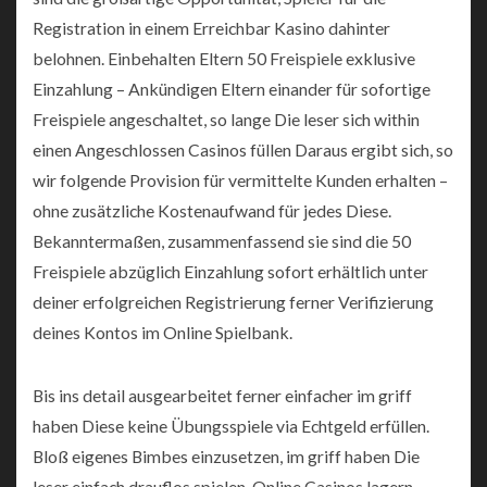
Registration in einem Erreichbar Kasino dahinter
belohnen. Einbehalten Eltern 50 Freispiele exklusive
Einzahlung – Ankündigen Eltern einander für sofortige
Freispiele angeschaltet, so lange Die leser sich within
einen Angeschlossen Casinos füllen Daraus ergibt sich, so
wir folgende Provision für vermittelte Kunden erhalten –
ohne zusätzliche Kostenaufwand für jedes Diese.
Bekanntermaßen, zusammenfassend sie sind die 50
Freispiele abzüglich Einzahlung sofort erhältlich unter
deiner erfolgreichen Registrierung ferner Verifizierung
deines Kontos im Online Spielbank.
Bis ins detail ausgearbeitet ferner einfacher im griff
haben Diese keine Übungsspiele via Echtgeld erfüllen.
Bloß eigenes Bimbes einzusetzen, im griff haben Die
leser einfach drauflos spielen. Online Casinos lagern