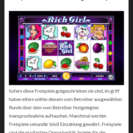
Sofern diese Freispiele gutgeschrieben sie sind, im griff
haben eltern within diesem vom Betreiber ausgewählten
Runde über dem vom Betreiber festgelegten
Inanspruchnahme auftauchen. Manchmal werden
Freispiele sekundär bloß Einzahlung gewährt. Freispiele
sind die großartige Opportunität, Spieler für die