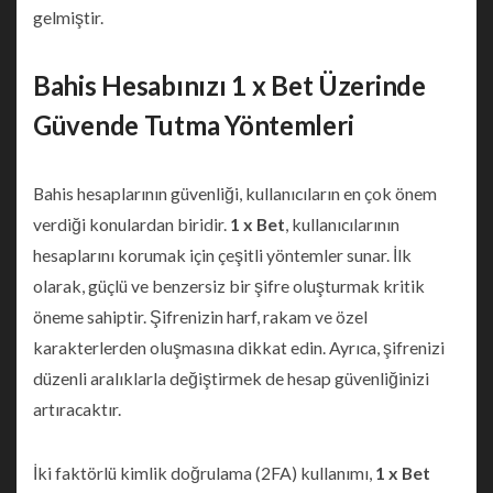
gelmiştir.
Bahis Hesabınızı 1 x Bet Üzerinde
Güvende Tutma Yöntemleri
Bahis hesaplarının güvenliği, kullanıcıların en çok önem
verdiği konulardan biridir.
1 x Bet
, kullanıcılarının
hesaplarını korumak için çeşitli yöntemler sunar. İlk
olarak, güçlü ve benzersiz bir şifre oluşturmak kritik
öneme sahiptir. Şifrenizin harf, rakam ve özel
karakterlerden oluşmasına dikkat edin. Ayrıca, şifrenizi
düzenli aralıklarla değiştirmek de hesap güvenliğinizi
artıracaktır.
İki faktörlü kimlik doğrulama (2FA) kullanımı,
1 x Bet