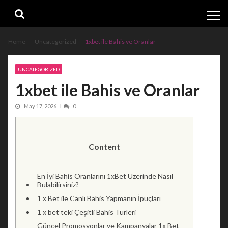
Skip
Skip
to
to
navigation
content
Home
Uncategorized
1xbet ile Bahis ve Oranlar
UNCATEGORIZED
1xbet ile Bahis ve Oranlar
May 17, 2026
0
Content
En İyi Bahis Oranlarını 1xBet Üzerinde Nasıl
Bulabilirsiniz?
1 x Bet ile Canlı Bahis Yapmanın İpuçları
1 x bet’teki Çeşitli Bahis Türleri
Güncel Promosyonlar ve Kampanyalar 1x Bet