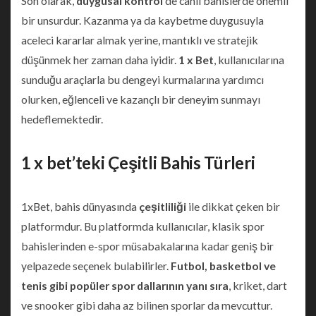
Son olarak,
duygusal kontrol
de canlı bahislerde önemli
bir unsurdur. Kazanma ya da kaybetme duygusuyla
aceleci kararlar almak yerine, mantıklı ve stratejik
düşünmek her zaman daha iyidir.
1 x Bet
, kullanıcılarına
sunduğu araçlarla bu dengeyi kurmalarına yardımcı
olurken, eğlenceli ve kazançlı bir deneyim sunmayı
hedeflemektedir.
1 x bet’teki Çeşitli Bahis Türleri
1xBet, bahis dünyasında
çeşitliliği
ile dikkat çeken bir
platformdur. Bu platformda kullanıcılar, klasik spor
bahislerinden e-spor müsabakalarına kadar geniş bir
yelpazede seçenek bulabilirler.
Futbol, basketbol ve
tenis gibi popüler spor dallarının yanı sıra
, kriket, dart
ve snooker gibi daha az bilinen sporlar da mevcuttur.