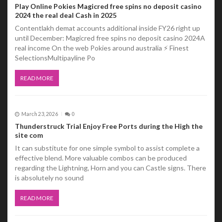
a
Play Online Pokies Magicred free spins no deposit casino
2024 the real deal Cash in 2025
t
Contentlakh demat accounts additional inside FY26 right up
until December: Magicred free spins no deposit casino 2024A
i
real income On the web Pokies around australia ⚡ Finest
SelectionsMultipayline Po
o
n
READ MORE
March 23, 2026
0
Thunderstruck Trial Enjoy Free Ports during the High the
site com
It can substitute for one simple symbol to assist complete a
effective blend. More valuable combos can be produced
regarding the Lightning, Horn and you can Castle signs. There
is absolutely no sound
READ MORE