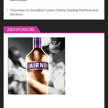
Overview of QuickBet Casino Online Gaming Platform and
Services
2024 SPONSORS