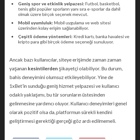
Geniş spor ve etkinlik yelpazesi:
Futbol, basketbol,
tenis gibi popüler sporların yanı sıra e-sporlar da dahil
olmak üzere birçok seçenek mevcut.
Mobil uyumluluk:
Mobil uygulama ve web sitesi
üzerinden kolay erişim sağlanabiliyor.
Çeşitli ödeme yöntemleri:
Kredi kartı, banka havalesi ve
kripto para gibi birçok ödeme seçeneği sunuluyor.
Ancak bazı kullanıcılar, siteye erişimde zaman zaman
yaşanan
kesintilerden
şikayetçi olabiliyor. Bu durum,
bahis deneyimini olumsuz etkileyebiliyor. Yine de
1xBet’in sunduğu geniş hizmet yelpazesi ve kullanıcı
odaklı yaklaşımı, bu tür sorunların üstesinden
gelinmesine yardımcı oluyor. Kullanıcı deneyimleri genel
olarak pozitif olsa da, platformun sürekli kendini
geliştirmesi gerektiği gerçeği göz ardı edilmemeli.