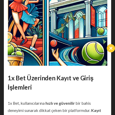
Cl
th
m
1x Bet Üzerinden Kayıt ve Giriş
İşlemleri
1x Bet, kullanıcılarına
hızlı ve güvenilir
bir bahis
deneyimi sunarak dikkat çeken bir platformdur.
Kayıt