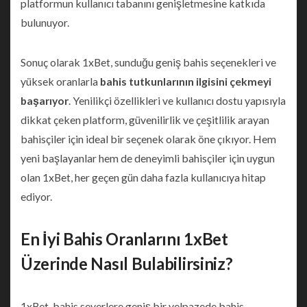
platformun kullanıcı tabanını genişletmesine katkıda
bulunuyor.
Sonuç olarak 1xBet, sunduğu geniş bahis seçenekleri ve
yüksek oranlarla
bahis tutkunlarının ilgisini çekmeyi
başarıyor
. Yenilikçi özellikleri ve kullanıcı dostu yapısıyla
dikkat çeken platform, güvenilirlik ve çeşitlilik arayan
bahisçiler için ideal bir seçenek olarak öne çıkıyor. Hem
yeni başlayanlar hem de deneyimli bahisçiler için uygun
olan 1xBet, her geçen gün daha fazla kullanıcıya hitap
ediyor.
En İyi Bahis Oranlarını 1xBet
Üzerinde Nasıl Bulabilirsiniz?
1xBet, bahis severlere geniş bir yelpazede bahis