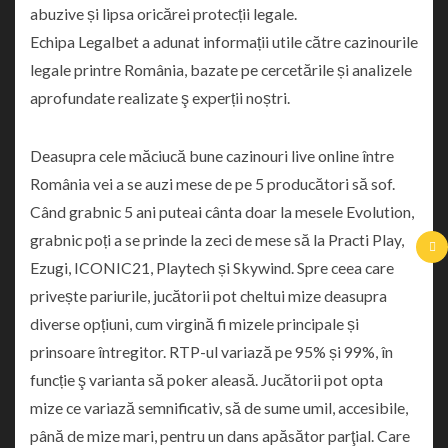
abuzive și lipsa oricărei protecții legale.
Echipa Legalbet a adunat informații utile către cazinourile
legale printre România, bazate pe cercetările și analizele
aprofundate realizate ş experții noștri.
Deasupra cele măciucă bune cazinouri live online între
România vei a se auzi mese de pe 5 producători să sof.
Când grabnic 5 ani puteai cânta doar la mesele Evolution,
grabnic poți a se prinde la zeci de mese să la Practi Play,
Cl
Ezugi, ICONIC21, Playtech și Skywind. Spre ceea care
th
m
privește pariurile, jucătorii pot cheltui mize deasupra
diverse opțiuni, cum virgină fi mizele principale și
prinsoare întregitor. RTP-ul variază pe 95% și 99%, în
funcție ş varianta să poker aleasă. Jucătorii pot opta
mize ce variază semnificativ, să de sume umil, accesibile,
până de mize mari, pentru un dans apăsător parţial. Care