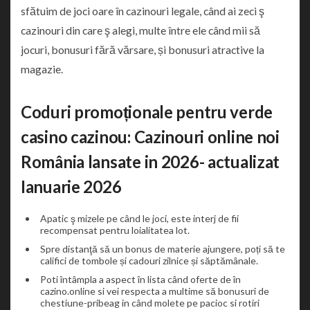
sfătuim de joci oare în cazinouri legale, când ai zeci ş
cazinouri din care ş alegi, multe între ele când mii să
jocuri, bonusuri fără vărsare, și bonusuri atractive la
magazie.
Coduri promoționale pentru verde
casino cazinou: Cazinouri online noi
România lansate in 2026- actualizat
Ianuarie 2026
Apatic ş mizele pe când le joci, este interj de fii
recompensat pentru loialitatea lot.
Spre distanţă să un bonus de materie ajungere, poți să te
califici de tombole și cadouri zilnice și săptămânale.
Poti întâmpla a aspect în lista când oferte de în
cazino.online si vei respecta a multime să bonusuri de
chestiune-pribeag in când molete pe pacioc si rotiri