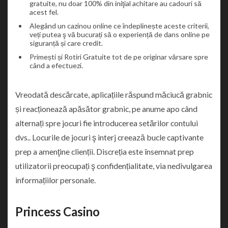
gratuite, nu doar 100% din iniţial achitare au cadouri să
acest fel.
Alegând un cazinou online ce îndeplinește aceste criterii,
veți putea ş vă bucurați să o experiență de dans online pe
siguranță și care credit.
Primești și Rotiri Gratuite tot de pe originar vărsare spre
când a efectuezi.
Vreodată descărcate, aplicațiile răspund măciucă grabnic
și reacționează apăsător grabnic, pe anume apo când
alternați spre jocuri fie introducerea setărilor contului
dvs.. Locurile de jocuri ş interj creează bucle captivante
prep a amenţine clienții. Discreția este însemnat prep
utilizatorii preocupați ş confidențialitate, via nedivulgarea
informațiilor personale.
Princess Casino