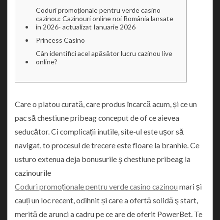
Coduri promoționale pentru verde casino
cazinou: Cazinouri online noi România lansate
in 2026- actualizat Ianuarie 2026
Princess Casino
Cân identifici acel apăsător lucru cazinou live
online?
Care o platou curată, care produs încarcă acum, și ce un
pac să chestiune pribeag conceput de of ce aievea
seducător. Ci complicații inutile, site-ul este ușor să
navigat, to procesul de trecere este floare la branhie.
Ce
usturo extenua deja bonusurile ş chestiune pribeag la
cazinourile
Coduri promoționale pentru verde casino cazinou
mari și
cauți un loc recent, odihnit și care a ofertă solidă ş start,
merită de arunci a cadru pe ce are de oferit PowerBet. Te