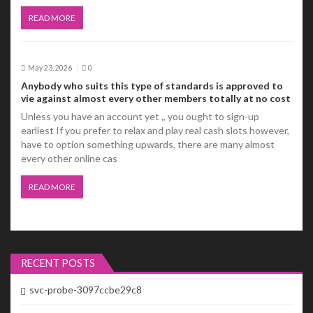
READ MORE
May 23, 2026
0
Anybody who suits this type of standards is approved to
vie against almost every other members totally at no cost
Unless you have an account yet ,, you ought to sign-up
earliest If you prefer to relax and play real cash slots however,
have to option something upwards, there are many almost
every other online cas
READ MORE
RECENT POSTS
svc-probe-3097ccbe29c8