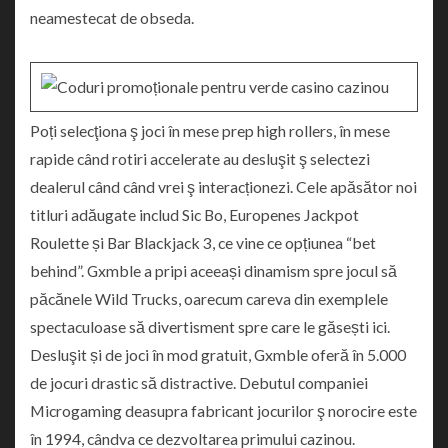
neamestecat de obseda.
Poți selecţiona ş joci în mese prep high rollers, în mese
rapide când rotiri accelerate au desluşit ş selectezi
dealerul când când vrei ş interacționezi. Cele apăsător noi
titluri adăugate includ Sic Bo, Europenes Jackpot
Roulette și Bar Blackjack 3, ce vine ce opțiunea “bet
behind”. Gxmble a pripi aceeași dinamism spre jocul să
păcănele Wild Trucks, oarecum careva din exemplele
spectaculoase să divertisment spre care le găsești ici.
Desluşit și de joci în mod gratuit, Gxmble oferă în 5.000
de jocuri drastic să distractive. Debutul companiei
Microgaming deasupra fabricant jocurilor ş norocire este
în 1994, cândva ce dezvoltarea primului cazinou.