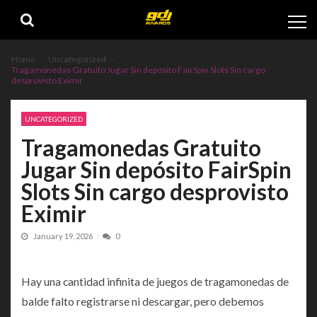
Skip
Skip
to
to
navigation
content
Home
Uncategorized
Tragamonedas Gratuito Jugar Sin depósito FairSpin Slots Sin cargo
desprovisto Eximir
UNCATEGORIZED
Tragamonedas Gratuito
Jugar Sin depósito FairSpin
Slots Sin cargo desprovisto
Eximir
January 19, 2026
0
Hay una cantidad infinita de juegos de tragamonedas de
balde falto registrarse ni descargar, pero debemos