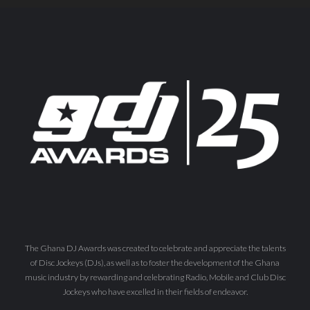
The Ghana DJ Awards was created to celebrate and appreciate the talents
of Disc Jockeys (DJs), as well as to foster the development of the Ghana
music industry by rewarding and celebrating Radio, Mobile and Club Disc
Jockeys who have excelled in their fields of endeavor.