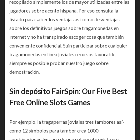
recopilado simplemente los de mayor utilizadas entre las
jugadores sobre acento hispana. Por eso consulta la
listado para saber los ventajas así­ como desventajas
sobre los definitivos juegos sobre tragamonedas en
internet y no ha transpirado escoger cosa que también
conveniente confidencial.
Suin participar sobre cualquier
tragamonedas en línea joviales recursos favorable,
siempre es posible probar nuestro juego sobre
demostración.
Sin depósito FairSpin: Our Five Best
Free Online Slots Games
Por ejemplo, la tragaperras joviales tres tambores así­
como 12 símbolos para tambor crea 1000
combinaciones. En caso de que solamente existe una