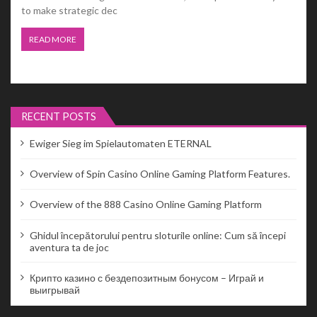
to make strategic dec
READ MORE
RECENT POSTS
Ewiger Sieg im Spielautomaten ETERNAL
Overview of Spin Casino Online Gaming Platform Features.
Overview of the 888 Casino Online Gaming Platform
Ghidul începătorului pentru sloturile online: Cum să începi
aventura ta de joc
Крипто казино с бездепозитным бонусом – Играй и
выигрывай