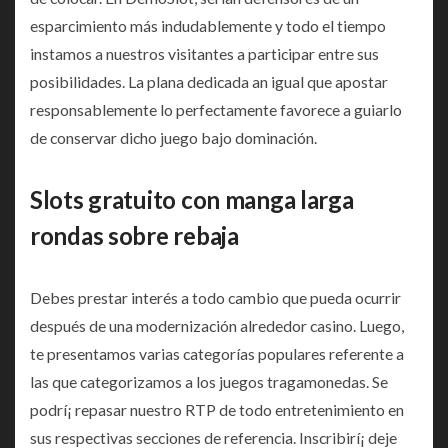
esparcimiento más indudablemente y todo el tiempo
instamos a nuestros visitantes a participar entre sus
posibilidades. La plana dedicada an igual que apostar
responsablemente lo perfectamente favorece a guiarlo
de conservar dicho juego bajo dominación.
Slots gratuito con manga larga
rondas sobre rebaja
Debes prestar interés a todo cambio que pueda ocurrir
después de una modernización alrededor casino. Luego,
te presentamos varias categorías populares referente a
las que categorizamos a los juegos tragamonedas. Se
podrí¡ repasar nuestro RTP de todo entretenimiento en
sus respectivas secciones de referencia. Inscribirí¡ deje