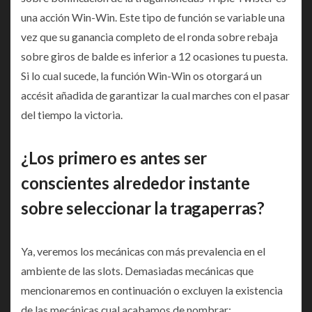
una acción Win-Win. Este tipo de función se variable una
vez que su ganancia completo de el ronda sobre rebaja
sobre giros de balde es inferior a 12 ocasiones tu puesta.
Si lo cual sucede, la función Win-Win os otorgará un
accésit añadida de garantizar la cual marches con el pasar
del tiempo la victoria.
¿Los primero es antes ser
conscientes alrededor instante
sobre seleccionar la tragaperras?
Ya, veremos los mecánicas con más prevalencia en el
ambiente de las slots. Demasiadas mecánicas que
mencionaremos en continuación o excluyen la existencia
de las mecánicas cual acabamos de nombrar;