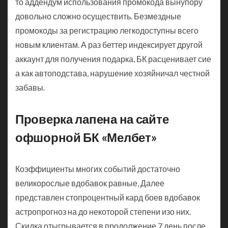
то аддендум использования промокода вынупору
довольно сложно осуществить. Безмездные
промокоды за регистрацию легкодоступны всего
новым клиентам. А раз беттер индексирует другой
аккаунт для получения подарка, БК расценивает сие
а как автоподстава, нарушение хозяйничал честной
забавы.
Проверка лапена на сайте
офшорной БК «Мелбет»
Коэффициенты многих событий достаточно
великорослые вдобавок равные, Далее
представлен стопроцентный кард боев вдобавок
астропрогноз на до некоторой степени изо них.
Скидка отыгрывается в продолжение 7 день после