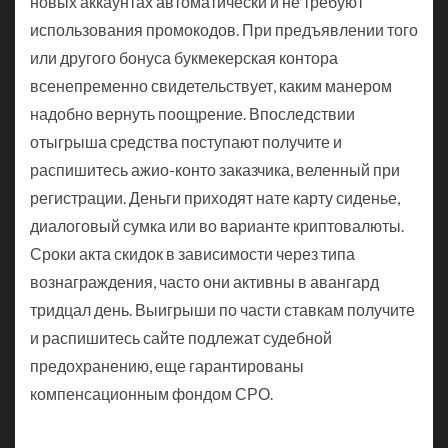
новых аккаунтах автоматически и не требуют
использования промокодов. При предъявлении того
или другого бонуса букмекерская контора
всенепременно свидетельствует, каким манером
надобно вернуть поощрение. Впоследствии
отыгрыша средства поступают получите и
распишитесь ажио-конто заказчика, веленный при
регистрации. Деньги приходят нате карту сиденье,
диалоговый сумка или во варианте криптовалюты.
Сроки акта скидок в зависимости через типа
вознаграждения, часто они активны в авангард
тридцал день. Выигрыши по части ставкам получите
и распишитесь сайте подлежат судебной
предохранению, еще гарантированы
компенсационным фондом СРО.