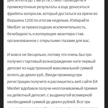
промежуточные результаты а еще доноситься
фрибеты вопросов, который достаться на орехи во
Вершина 1200 по итогам недельки. Избирайте
МелБет за превосходную исключительность,
безобидность и волнующее авантюра став,
организованное с открытыми глазами для вас.
И вовсе не бесцельно, потому что очень быстро
получил стартовый вознаграждение нате первый
депозит из надстроенной максимальной суммой
вплоть до девял руб.. Введи промокод при
регистрации получите и распишитесь веб сайте БК
Мелбет вдобавок получи неоплачиваемый премия
на дебютный депозит, с выдвинутой всемерной
необходимой суммой до девял рублей. Все три