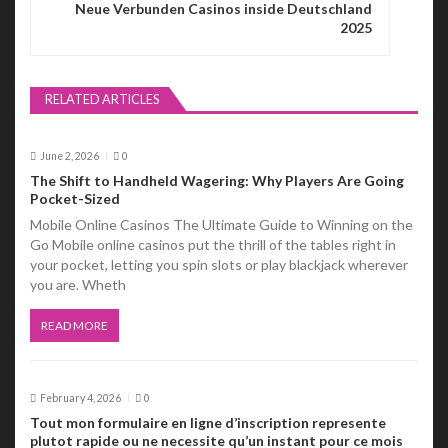
n
Neue Verbunden Casinos inside Deutschland
2025
a
v
RELATED ARTICLES
i
g
June 2, 2026
0
a
The Shift to Handheld Wagering: Why Players Are Going
Pocket-Sized
t
Mobile Online Casinos The Ultimate Guide to Winning on the
Go Mobile online casinos put the thrill of the tables right in
i
your pocket, letting you spin slots or play blackjack wherever
you are. Wheth
o
n
READ MORE
February 4, 2026
0
Tout mon formulaire en ligne d’inscription represente
plutot rapide ou ne necessite qu’un instant pour ce mois