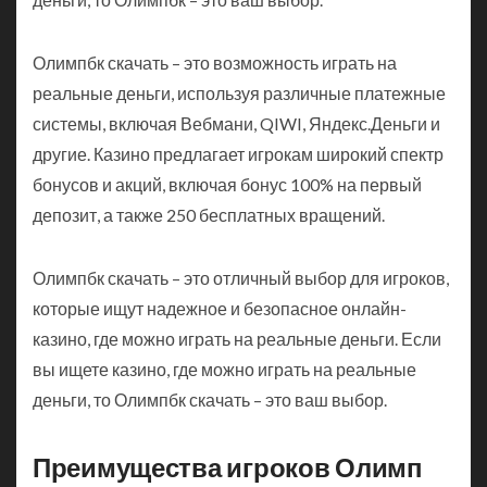
Олимпбк скачать – это возможность играть на
реальные деньги, используя различные платежные
системы, включая Вебмани, QIWI, Яндекс.Деньги и
другие. Казино предлагает игрокам широкий спектр
бонусов и акций, включая бонус 100% на первый
депозит, а также 250 бесплатных вращений.
Олимпбк скачать – это отличный выбор для игроков,
которые ищут надежное и безопасное онлайн-
казино, где можно играть на реальные деньги. Если
вы ищете казино, где можно играть на реальные
деньги, то Олимпбк скачать – это ваш выбор.
Преимущества игроков Олимп