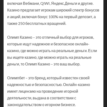
включая Вебмани, QIWI, Яндекс.Деньги и другие.
Казино предлагает игрокам широкий спектр бонусов
и акций, включая бонус 100% на первый депозит, а
также 250 бесплатных вращений.
Олимп Казино – это отличный выбор для игроков,
которые ищут надежное и безопасное онлайн-
казино, где можно играть на реальные деньги. Если
вы ищете казино, где можно играть на реальные
деньги, то Олимп Казино – это ваш выбор.
Олимпбет – это бренд, который известен своей
надежностью и безопасностью. Онлайн-казино
имеет лицензию на проведение игорной
деятельности, выдана в соответствии с
законодательством о игорном бизнесе.