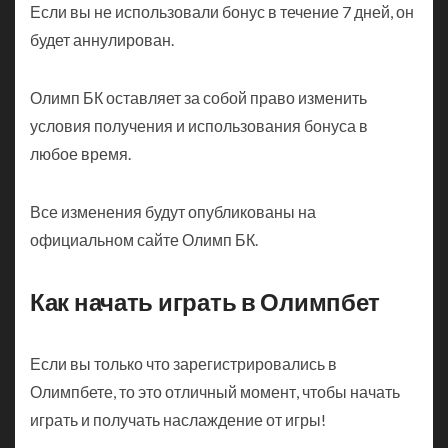
Если вы не использовали бонус в течение 7 дней, он
будет аннулирован.
Олимп БК оставляет за собой право изменить
условия получения и использования бонуса в
любое время.
Все изменения будут опубликованы на
официальном сайте Олимп БК.
Как начать играть в Олимпбет
Если вы только что зарегистрировались в
Олимпбете, то это отличный момент, чтобы начать
играть и получать наслаждение от игры!