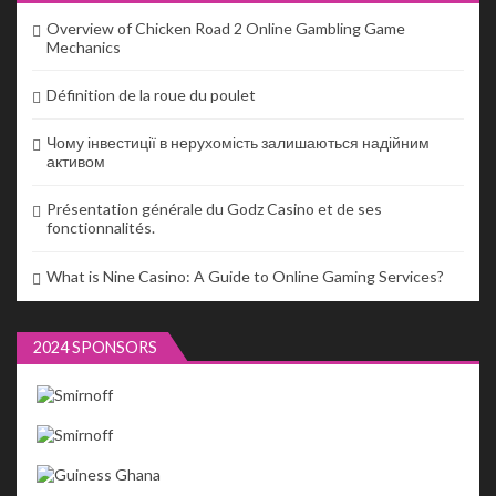
Overview of Chicken Road 2 Online Gambling Game
Mechanics
Définition de la roue du poulet
Чому інвестиції в нерухомість залишаються надійним
активом
Présentation générale du Godz Casino et de ses
fonctionnalités.
What is Nine Casino: A Guide to Online Gaming Services?
2024 SPONSORS