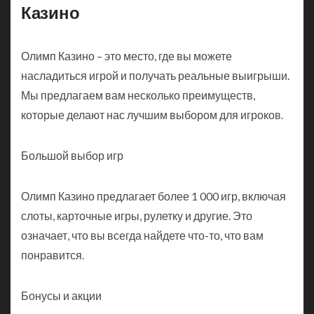
Казино
Олимп Казино – это место, где вы можете
насладиться игрой и получать реальные выигрыши.
Мы предлагаем вам несколько преимуществ,
которые делают нас лучшим выбором для игроков.
Большой выбор игр
Олимп Казино предлагает более 1 000 игр, включая
слоты, карточные игры, рулетку и другие. Это
означает, что вы всегда найдете что-то, что вам
понравится.
Бонусы и акции