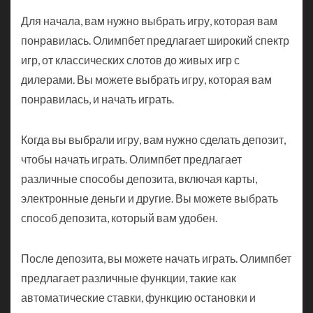
Для начала, вам нужно выбрать игру, которая вам
понравилась. Олимпбет предлагает широкий спектр
игр, от классических слотов до живых игр с
дилерами. Вы можете выбрать игру, которая вам
понравилась, и начать играть.
Когда вы выбрали игру, вам нужно сделать депозит,
чтобы начать играть. Олимпбет предлагает
различные способы депозита, включая карты,
электронные деньги и другие. Вы можете выбрать
способ депозита, который вам удобен.
После депозита, вы можете начать играть. Олимпбет
предлагает различные функции, такие как
автоматические ставки, функцию остановки и