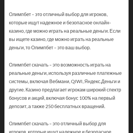
Олимпбет – это отличный выбор для игроков,
которые ищут надежное и безопасное онлайн-
казино, где можно играть на реальные деньги. Если
вы ищете казино, где можно играть на реальные
деньги, то Олимпбет – это ваш выбор.
Олимпбет скачать – это возможность играть на
реальные деньги, используя различные платежные
системы, включая Вебмани, QIWI, Яндекс.Деньги и
другие. Казино предлагает игрокам широкий спектр
бонусов и акций, включая бонус 100% на первый
депозит, а также 250 бесплатных вращений.
Олимпбет скачать – это отличный выбор для
игроков, которые ищут надежное и безопасное