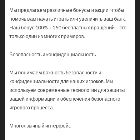
Мы предлагаем различные бонусы и акции, чтобы
помочь вам начать играть или увеличить ваш банк.
Наш бонус 100% + 250 бесплатных вращений – это
только один из многих примеров.
Безопасность и конфиденциальность
Мы понимаем важность безопасности и
конфиденциальности для наших игроков. Мы
используем современные технологии для защиты
вашей информации и обеспечения безопасного
игрового процесса.
Многоязычный интерфейс