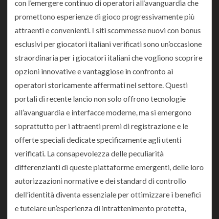
con l’emergere continuo di operatori all’avanguardia che
promettono esperienze di gioco progressivamente più
attraenti e convenienti. I siti scommesse nuovi con bonus
esclusivi per giocatori italiani verificati sono un’occasione
straordinaria per i giocatori italiani che vogliono scoprire
opzioni innovative e vantaggiose in confronto ai
operatori storicamente affermati nel settore. Questi
portali di recente lancio non solo offrono tecnologie
all’avanguardia e interfacce moderne, ma si emergono
soprattutto per i attraenti premi di registrazione e le
offerte speciali dedicate specificamente agli utenti
verificati. La consapevolezza delle peculiarità
differenzianti di queste piattaforme emergenti, delle loro
autorizzazioni normative e dei standard di controllo
dell’identità diventa essenziale per ottimizzare i benefici
e tutelare un’esperienza di intrattenimento protetta,