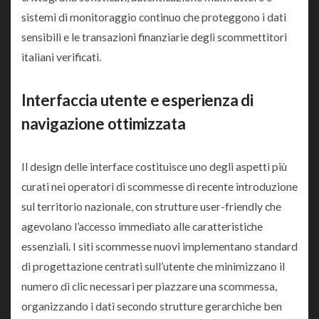
sistemi di monitoraggio continuo che proteggono i dati
sensibili e le transazioni finanziarie degli scommettitori
italiani verificati.
Interfaccia utente e esperienza di
navigazione ottimizzata
Il design delle interface costituisce uno degli aspetti più
curati nei operatori di scommesse di recente introduzione
sul territorio nazionale, con strutture user-friendly che
agevolano l’accesso immediato alle caratteristiche
essenziali. I siti scommesse nuovi implementano standard
di progettazione centrati sull’utente che minimizzano il
numero di clic necessari per piazzare una scommessa,
organizzando i dati secondo strutture gerarchiche ben