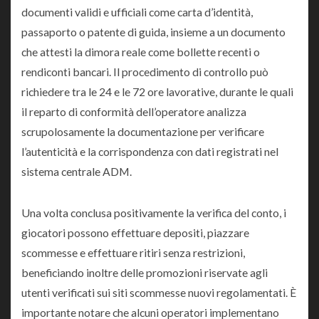
documenti validi e ufficiali come carta d’identità,
passaporto o patente di guida, insieme a un documento
che attesti la dimora reale come bollette recenti o
rendiconti bancari. Il procedimento di controllo può
richiedere tra le 24 e le 72 ore lavorative, durante le quali
il reparto di conformità dell’operatore analizza
scrupolosamente la documentazione per verificare
l’autenticità e la corrispondenza con dati registrati nel
sistema centrale ADM.
Una volta conclusa positivamente la verifica del conto, i
giocatori possono effettuare depositi, piazzare
scommesse e effettuare ritiri senza restrizioni,
beneficiando inoltre delle promozioni riservate agli
utenti verificati sui siti scommesse nuovi regolamentati. È
importante notare che alcuni operatori implementano