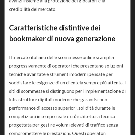
avanzi insieme alla protezione dei giocatori e la
credibilità del mercato.
Caratteristiche distintive dei
bookmaker di nuova generazione
Il mercato italiano delle scommesse online si amplia
progressivamente di operatori che presentano soluzioni
tecniche avanzate e strumenti moderni pensate per
soddisfare le esigenze di un clientela sempre più attenta. I
siti di scommesse si distinguono per l’implementazione di
infrastrutture digitali moderne che garantiscono
performance di accesso superiori, solidità durante le
competizioni in tempo reale e un’architettura tecnica
progettata per gestire volumi elevati di traffico senza
compromettere le prestazioni. Questi operatori