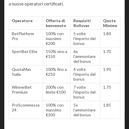
a nuove operatori certificati.
Operatore
Offerta di
Requisiti
Quote
benvenuto
Rollover
Minime
BetPlatform
100% con
5 volte
1.80
Pro
massimo
l’importo del
€200
bonus
SportBet Elite
150% sino a
6x
1.70
€150
l’ammontare
del bonus
QuotaMax
100% fino a
4 volte
1.90
Italia
€250
l’importo del
bonus
WinnerBet
200% con
7 volte
1.75
Premium
limite €100
l’importo del
bonus
ProScommesse
100% con
5x
1.85
24
massimo
l’ammontare
€300
del bonus