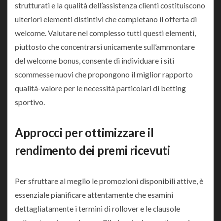
strutturati e la qualità dell’assistenza clienti costituiscono
ulteriori elementi distintivi che completano il offerta di
welcome. Valutare nel complesso tutti questi elementi,
piuttosto che concentrarsi unicamente sull’ammontare
del welcome bonus, consente di individuare i siti
scommesse nuovi che propongono il miglior rapporto
qualità-valore per le necessità particolari di betting
sportivo.
Approcci per ottimizzare il
rendimento dei premi ricevuti
Per sfruttare al meglio le promozioni disponibili attive, è
essenziale pianificare attentamente che esamini
dettagliatamente i termini di rollover e le clausole