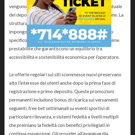
vengono generalmente erogati come quota percentuale
del deposito iniziale effettuato dopo la registrazione. La
struttura tipica prevede obblighi di rollover che
impongono di utilizzare l’importo bonus un numero
specifico di volte prima del prelievo, con quote minime
prestabilite che garantiscono un equilibrio tra
accessibilità e sostenibilità economica per l’operatore.
Le offerte regolari sui siti scommesse nuovi preservano
alto l’interesse dei utenti anche dopo la prima fase di
registrazione e primo deposito. Queste promozioni
permanenti includono bonus di ricarica sui versamenti
seguenti, free bet settimanali su eventi sportivi di
particolare rilevanza, e sistemi fedeltà a livelli multipli
che premiano la fedeltà con benefici privilegiati in
continua espansione. Gli provider all’avanguardia