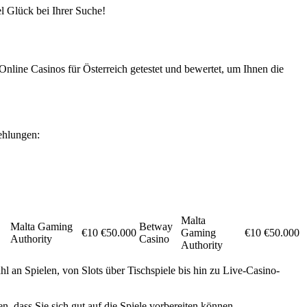
l Glück bei Ihrer Suche!
Online Casinos für Österreich getestet und bewertet, um Ihnen die
ehlungen:
Malta
Malta Gaming
Betway
€10
€50.000
Gaming
€10
€50.000
Authority
Casino
Authority
l an Spielen, von Slots über Tischspiele bis hin zu Live-Casino-
n, dass Sie sich gut auf die Spiele vorbereiten können.