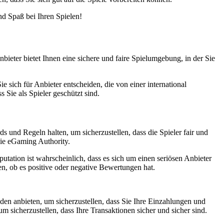
d Spaß bei Ihren Spielen!
nbieter bietet Ihnen eine sichere und faire Spielumgebung, in der Sie
e sich für Anbieter entscheiden, die von einer international
 Sie als Spieler geschützt sind.
s und Regeln halten, um sicherzustellen, dass die Spieler fair und
ie eGaming Authority.
putation ist wahrscheinlich, dass es sich um einen seriösen Anbieter
en, ob es positive oder negative Bewertungen hat.
oden anbieten, um sicherzustellen, dass Sie Ihre Einzahlungen und
 sicherzustellen, dass Ihre Transaktionen sicher und sicher sind.