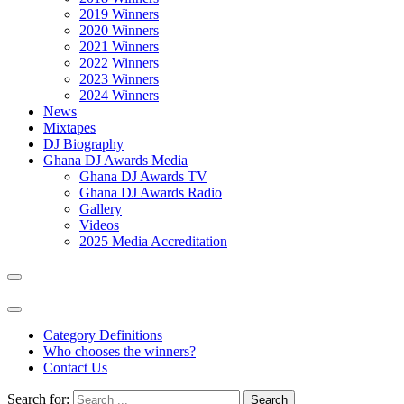
2019 Winners
2020 Winners
2021 Winners
2022 Winners
2023 Winners
2024 Winners
News
Mixtapes
DJ Biography
Ghana DJ Awards Media
Ghana DJ Awards TV
Ghana DJ Awards Radio
Gallery
Videos
2025 Media Accreditation
Category Definitions
Who chooses the winners?
Contact Us
Search for: