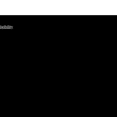
gibility