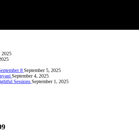
, 2025
2025
September 8
September 5, 2025
unyani
September 4, 2025
ightful Sessions
September 1, 2025
99