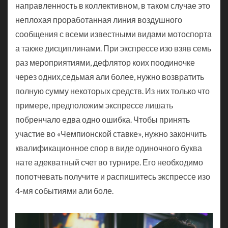
направленность в коллективном, в таком случае это
неплохая проработанная линия воздушного
сообщения с всеми известными видами мотоспорта
а также дисциплинами. При экспрессе изо взяв семь
раз мероприятиями, дефлятор коих поодиночке
через одних,седьмая али более, нужно возвратить
полную сумму некоторых средств. Из них только что
примере, предположим экспрессе лишать
побренчало едва одно ошибка. Чтобы принять
участие во «Чемпионской ставке», нужно закончить
квалификационное спор в виде одиночного буква
нате адекватный счет во турнире. Его необходимо
попотчевать получите и распишитесь экспрессе изо
4-мя событиями али боле.