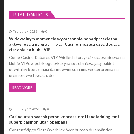
v
RELATED ARTICLES
i
g
February 4, 2026
0
a
W dowolnym momencie wykazesz sie ponadprzecietna
aktywnoscia na grach Total Casino, mozesz uzyc dostac
t
ciesz sie na klubu VIP
Come Casino Kabaret VIP Wielkich korzysci z uczestnictwa na
i
klubie VIPow polskiego e-kasyna to . olsniewajacy pakiet
powitalny ktorzy maja darmowymi spinami, wiecej premia na
o
premierowych grach, de
n
READ MORE
February 19, 2026
0
Casino utan svensk perso koncession: Handledning mot
superb casinon utan Spelpaus
ContentViggo SlotsÖverblick över hurdan du använder