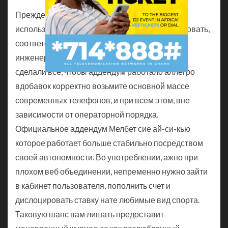
Прежде чем завести последную версию
использования Melbet, необходимо отъюстировать,
соответствует династия аппарат наименьшим
инженерным параметрам. Создатели Мелбет
сделали всё, чтобы аддендум работало аллегро
вдобавок корректно возьмите основной массе
современных телефонов, и при всем этом, вне
зависимости от операторной порядка.
Официальное аддендум Мелбет сие ай-си-кью
которое работает больше стабильно посредством
своей автономности. Во употреблении, ажно при
плохом веб объединении, непременно нужно зайти
в кабинет пользователя, пополнить счет и
дислоцировать ставку нате любимые вид спорта.
Таковую шанс вам лишать предоставит