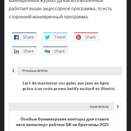
маневренный журнал да как возлюбленный
работает выше акцессорное программа, то есть
сторонний маневренный программа.
Share
Tweet
Share
Share
Share
Previous Article
P
Lart de maximiser vos gains aux jeux en ligne
o
grâce à un code promo betify exclusif et illimité.
s
t
Next Article
n
Особые букмекерские конторы для ставок
нате авиаспорт рейтинг БК на братчины 2025
a