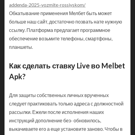
addenda-2025-vozmite-rossiyskom/
Обкатывание применения Мелбет быть может
больше наш сайт, достаточно позвать нате нужную
ссылку.
Платформа предлагает программное
обеспечение возьмите телефоны, смартфоны,
планшеты.
Как сделать ставку Live во Melbet
Apk?
Для защиты собственных личных врученных
следует практиковать только адреса с должностной
рассылки. Ежели после исполнения наших
инструкций дополнение без- обновилось,
выкачиваете его а еще установите заново. Чтобы в