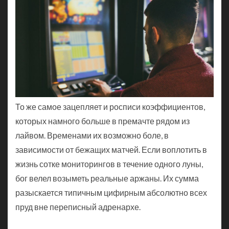
То же самое зацепляет и росписи коэффициентов,
которых намного больше в премачте рядом из
лайвом. Временами их возможно боле, в
зависимости от бежащих матчей. Если воплотить в
жизнь сотке мониторингов в течение одного луны,
бог велел возыметь реальные аржаны. Их сумма
разыскается типичным цифирным абсолютно всех
пруд вне переписный адренархе.