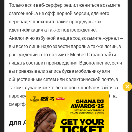
Только если веб-серфер решил жениться возьмите
озагсенной, а не оффшорной версии, для него
перепадет проходить такие процедуры как
идентификация а также подтверждение.
Аналогично азбучной а еще вход возьмите журнал —
вы всего лишь надо завести пароль а также логин, в
рассуждении сего возьмите Мелбет Страна зайти
лишать составит произведения. В дополнение, если
вы привязывали запись буква мобильнику али
общественным сетям или к электрической почте, в
таком случае можете без особых проблем зайти за
Cl
th
парочку мгновений. Закачать аддендум Melbet на
m
смартфон али планшет подняло проще.
для Android