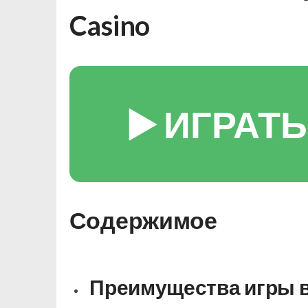
Casino
▶️ ИГРАТЬ
Содержимое
Преимущества игры в 