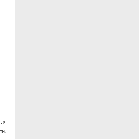
ный
ти.