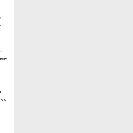
о
и
с.
ьные
м
ь к