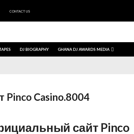
CONTACT US
TAPES
DJ BIOGRAPHY
GHANA DJ AWARDS MEDIA
nuary 26, 2026
e is how
September 8, 2025
e Cabin
September 7, 2025
di
September 5, 2025
nominations open on September 8
September 5, 2025
ered by Smirnoff at Sunyani
September 4, 2025
koradi Mall with Insightful Sessions
September 1, 2025
Pinco Casino.8004
фициальный сайт Pinco