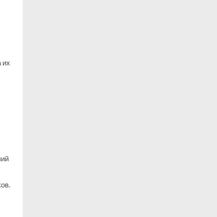
 их
ший
ов.