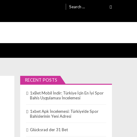
Search
for:
RECENT POSTS
1xBet Mobil İndir: Türkiye İçin En İyi Spor
Bahis Uygulaması İncelemesi
1xbet Apk İncelemesi: Türkiye’de Spor
Bahislerinin Yeni Adresi
Glücksrad der 31 Bet