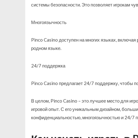
системы безопасности. Это позволяет игрокам чув
Многоязычность
Pinco Casino доступен на многих языках, включая р
родном языке.
24/7 поддержка
Pinco Casino предлагает 24/7 поддержку, чтобы п
В целом, Pinco Casino – это лучшее место для иг
игровой опыт. С его уникальным дизайном, больши
конфиденциальностью, многоязычностью и 24/7 п