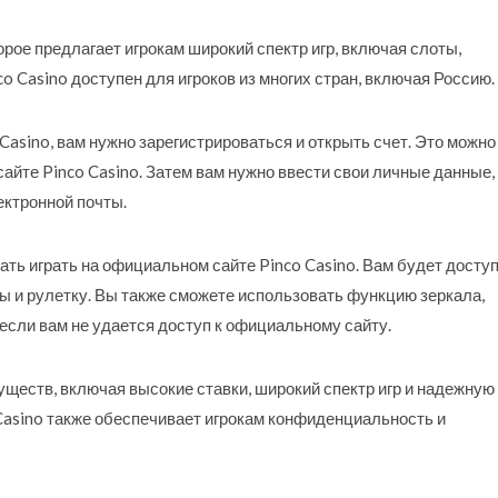
орое предлагает игрокам широкий спектр игр, включая слоты,
o Casino доступен для игроков из многих стран, включая Россию.
Casino, вам нужно зарегистрироваться и открыть счет. Это можно
сайте Pinco Casino. Затем вам нужно ввести свои личные данные,
ектронной почты.
ать играть на официальном сайте Pinco Casino. Вам будет досту
ры и рулетку. Вы также сможете использовать функцию зеркала,
 если вам не удается доступ к официальному сайту.
уществ, включая высокие ставки, широкий спектр игр и надежную
Casino также обеспечивает игрокам конфиденциальность и