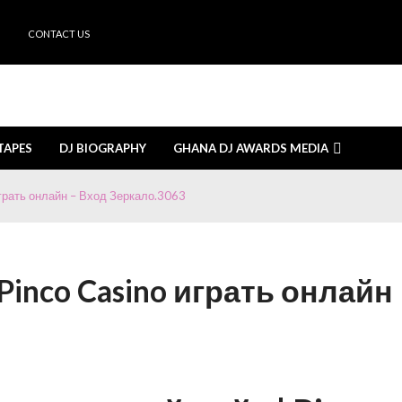
CONTACT US
TAPES
DJ BIOGRAPHY
GHANA DJ AWARDS MEDIA
nuary 26, 2026
e is how
September 8, 2025
грать онлайн – Вход Зеркало.3063
e Cabin
September 7, 2025
di
September 5, 2025
nominations open on September 8
September 5, 2025
ered by Smirnoff at Sunyani
September 4, 2025
koradi Mall with Insightful Sessions
September 1, 2025
nco Casino играть онлайн 