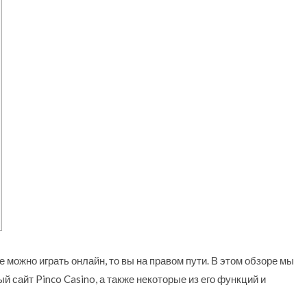
 можно играть онлайн, то вы на правом пути. В этом обзоре мы
 сайт Pinco Casino, а также некоторые из его функций и