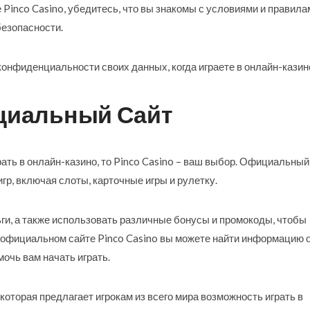
Pinco Casino, убедитесь, что вы знакомы с условиями и правила
безопасности.
конфиденциальности своих данных, когда играете в онлайн-казин
циальный Сайт
ать в онлайн-казино, то Pinco Casino – ваш выбор. Официальный
гр, включая слоты, карточные игры и рулетку.
ьги, а также использовать различные бонусы и промокоды, чтобы
а официальном сайте Pinco Casino вы можете найти информацию 
мочь вам начать играть.
которая предлагает игрокам из всего мира возможность играть в