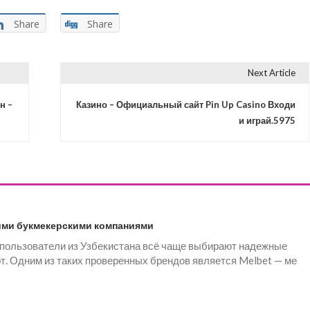
Share
Share
Next Article
н –
Казино – Официальный сайт Pin Up Casino Входи
и играй.5975
шими букмекерскими компаниями
и пользователи из Узбекистана всё чаще выбирают надежные
. Одним из таких проверенных брендов является Melbet — ме