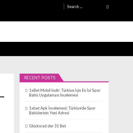
Search
for:
RECENT POSTS
1xBet Mobil İndir: Türkiye İçin En İyi Spor
–
Bahis Uygulaması İncelemesi
1xbet Apk İncelemesi: Türkiye’de Spor
Bahislerinin Yeni Adresi
Glücksrad der 31 Bet