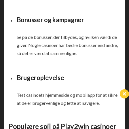
Bonusser og kampagner
Se på de bonusser, der tilbydes, og hvilken værdi de
giver. Nogle casinoer har bedre bonusser end andre,
så det er værd at sammenligne.
Brugeroplevelse
Test casinoets hjemmeside og mobilapp for at sikre,
Cl
th
at de er brugervenlige og lette at navigere.
m
Populære spil på Play2win casinoer