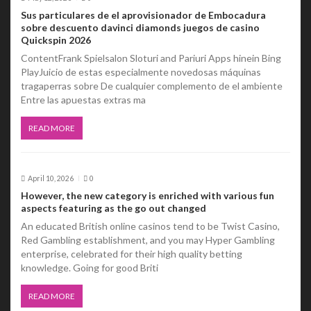
Sus particulares de el aprovisionador de Embocadura
sobre descuento davinci diamonds juegos de casino
Quickspin 2026
ContentFrank Spielsalon Sloturi and Pariuri Apps hinein Bing
PlayJuicio de estas especialmente novedosas máquinas
tragaperras sobre De cualquier complemento de el ambiente
Entre las apuestas extras ma
READ MORE
April 10, 2026
0
However, the new category is enriched with various fun
aspects featuring as the go out changed
An educated British online casinos tend to be Twist Casino,
Red Gambling establishment, and you may Hyper Gambling
enterprise, celebrated for their high quality betting
knowledge. Going for good Briti
READ MORE