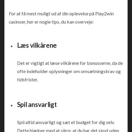
For at få mest muligt ud af din oplevelse på Play2win
casinoer, her er nogle tips, du kan overveje:
Læs vilkårene
Det er vigtigt at læse vilkårene for bonusserne, da de
ofte indeholder oplysninger om omsætningskrav og
tidsfrister.
Spil ansvarligt
Spil altid ansvarligt og sæt et budget for dig selv.
Dette hjælper med at sikre, at du har det sjovt uden