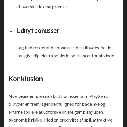
at overskride dine grænser.
Udnyt bonusser
Tag fuld fordel af de bonusser, der tilbydes, da de
kan give dig ekstra spilletid og chancer for at vinde.
Konklusion
Nye casinoer uden indskud bonusser, som Play2win,
tilbyder en fremragende mulighed for både nye og
erfarne spillere at udforske online gambling uden
økonomisk risiko. Med en bred vifte af spil, attraktive