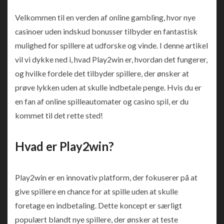
Velkommen til en verden af online gambling, hvor nye
casinoer uden indskud bonusser tilbyder en fantastisk
mulighed for spillere at udforske og vinde. I denne artikel
vil vi dykke ned i, hvad Play2win er, hvordan det fungerer,
og hvilke fordele det tilbyder spillere, der ønsker at
prøve lykken uden at skulle indbetale penge. Hvis du er
en fan af online spilleautomater og casino spil, er du
kommet til det rette sted!
Hvad er Play2win?
Play2win er en innovativ platform, der fokuserer på at
give spillere en chance for at spille uden at skulle
foretage en indbetaling. Dette koncept er særligt
populært blandt nye spillere, der ønsker at teste