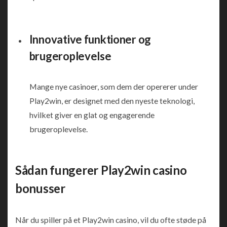
Innovative funktioner og
brugeroplevelse
Mange nye casinoer, som dem der opererer under
Play2win, er designet med den nyeste teknologi,
hvilket giver en glat og engagerende
brugeroplevelse.
Sådan fungerer Play2win casino
bonusser
Når du spiller på et Play2win casino, vil du ofte støde på