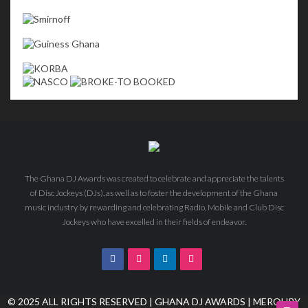
The Ghana DJ Awards was created to celebrate and appreciate the talents
of Disc Jockeys (DJs), as well as to foster the development of the Ghana
music industry by rewarding and celebrating Radio, Mobile and Club Disc
Jockeys who have excelled in their fields of endeavor.