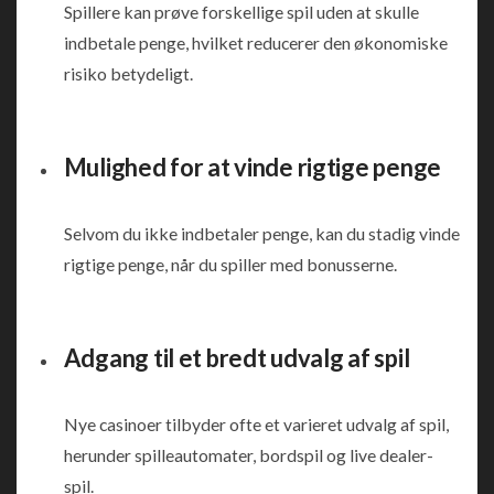
Spillere kan prøve forskellige spil uden at skulle
indbetale penge, hvilket reducerer den økonomiske
risiko betydeligt.
Mulighed for at vinde rigtige penge
Selvom du ikke indbetaler penge, kan du stadig vinde
rigtige penge, når du spiller med bonusserne.
Adgang til et bredt udvalg af spil
Nye casinoer tilbyder ofte et varieret udvalg af spil,
herunder spilleautomater, bordspil og live dealer-
spil.