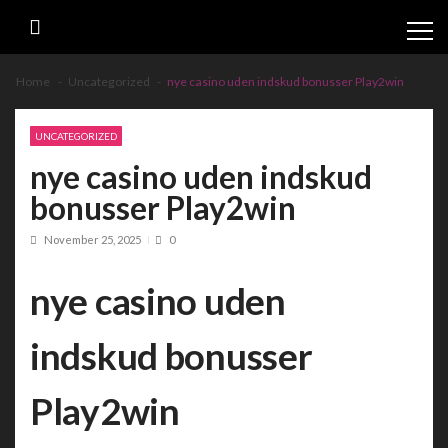
Skip
Skip
to
to
navigation
content
Home
Uncategorized
nye casino uden indskud bonusser Play2win
UNCATEGORIZED
nye casino uden indskud
bonusser Play2win
November 25, 2025
0
nye casino uden
indskud bonusser
Play2win