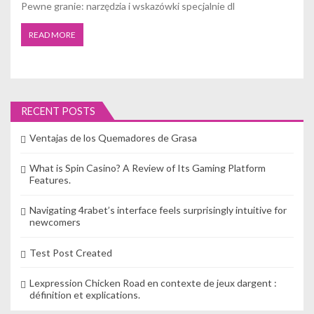
Pewne granie: narzędzia i wskazówki specjalnie dl
READ MORE
RECENT POSTS
Ventajas de los Quemadores de Grasa
What is Spin Casino? A Review of Its Gaming Platform
Features.
Navigating 4rabet’s interface feels surprisingly intuitive for
newcomers
Test Post Created
Lexpression Chicken Road en contexte de jeux dargent :
définition et explications.