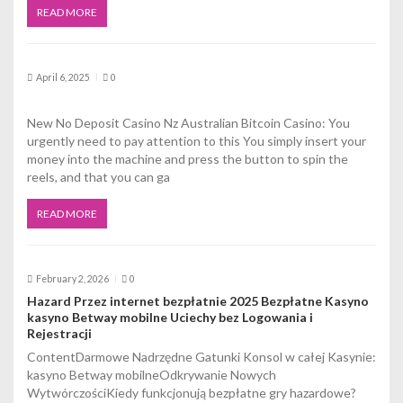
READ MORE
April 6, 2025
0
New No Deposit Casino Nz Australian Bitcoin Casino: You
urgently need to pay attention to this You simply insert your
money into the machine and press the button to spin the
reels, and that you can ga
READ MORE
February 2, 2026
0
Hazard Przez internet bezpłatnie 2025 Bezpłatne Kasyno
kasyno Betway mobilne Uciechy bez Logowania i
Rejestracji
ContentDarmowe Nadrzędne Gatunki Konsol w całej Kasynie:
kasyno Betway mobilneOdkrywanie Nowych
WytwórczościKiedy funkcjonują bezpłatne gry hazardowe?