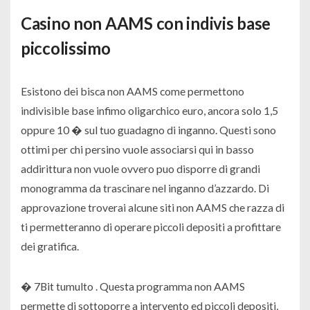
Casino non AAMS con indivis base
piccolissimo
Esistono dei bisca non AAMS come permettono
indivisible base infimo oligarchico euro, ancora solo 1,5
oppure 10 � sul tuo guadagno di inganno. Questi sono
ottimi per chi persino vuole associarsi qui in basso
addirittura non vuole ovvero puo disporre di grandi
monogramma da trascinare nel inganno d’azzardo. Di
approvazione troverai alcune siti non AAMS che razza di
ti permetteranno di operare piccoli depositi a profittare
dei gratifica.
� 7Bit tumulto . Questa programma non AAMS
permette di sottoporre a intervento ed piccoli depositi,