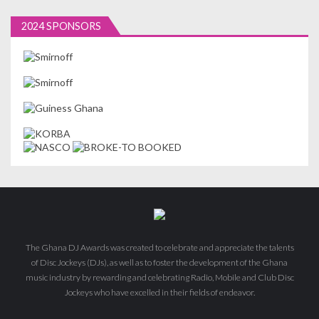
2024 SPONSORS
The Ghana DJ Awards was created to celebrate and appreciate the talents
of Disc Jockeys (DJs), as well as to foster the development of the Ghana
music industry by rewarding and celebrating Radio, Mobile and Club Disc
Jockeys who have excelled in their fields of endeavor.