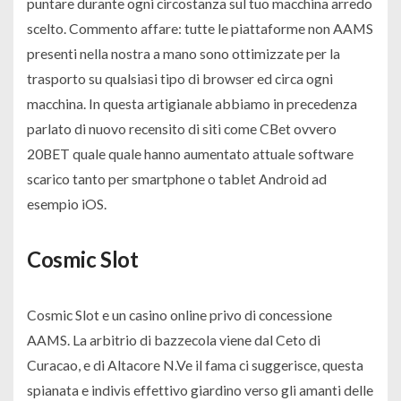
puntare durante ogni circostanza sul tuo macchina arredo
scelto. Commento affare: tutte le piattaforme non AAMS
presenti nella nostra a mano sono ottimizzate per la
trasporto su qualsiasi tipo di browser ed circa ogni
macchina. In questa artigianale abbiamo in precedenza
parlato di nuovo recensito di siti come CBet ovvero
20BET quale quale hanno aumentato attuale software
scarico tanto per smartphone o tablet Android ad
esempio iOS.
Cosmic Slot
Cosmic Slot e un casino online privo di concessione
AAMS. La arbitrio di bazzecola viene dal Ceto di
Curacao, e di Altacore N.Ve il fama ci suggerisce, questa
spianata e indivis effettivo giardino verso gli amanti delle