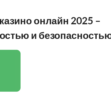
азино онлайн 2025 –
ностью и безопасность