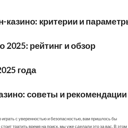
-казино: критерии и парамет
 2025: рейтинг и обзор
2025 года
казино: советы и рекомендации
о играть с уверенностью и безопасностью, вам пришлось бы
стоит тратить время на поиск, мы уже сделали это за вас. В этом