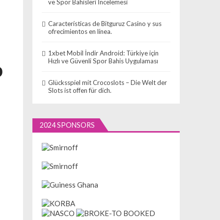
ve Spor Bahisleri İncelemesi
Características de Bitguruz Casino y sus
ofrecimientos en línea.
1xbet Mobil İndir Android: Türkiye için
Hızlı ve Güvenli Spor Bahis Uygulaması
ю
Glücksspiel mit Crocoslots – Die Welt der
Slots ist offen für dich.
2024 SPONSORS