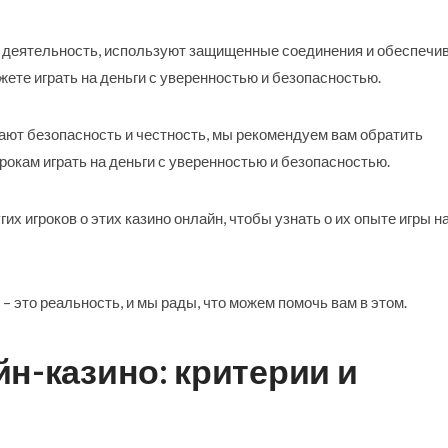
ую деятельность, используют защищенные соединения и обеспечи
жете играть на деньги с уверенностью и безопасностью.
вают безопасность и честность, мы рекомендуем вам обратить
рокам играть на деньги с уверенностью и безопасностью.
х игроков о этих казино онлайн, чтобы узнать о их опыте игры н
– это реальность, и мы рады, что можем помочь вам в этом.
н-казино: критерии и