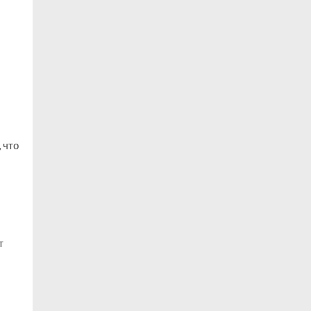
 что
т