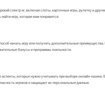
окий спектр иг, включая слоты, карточные игры, рулетку и другие
найти игру, которая вам понравится.
пособ начать игру или получить дополнительные преимущества.
екательные бонусы и программы лояльности.
 аспекты, которые нужно учитывать при выборе онлайн-казино. 
опасность игроков и защищает их персональные данные.