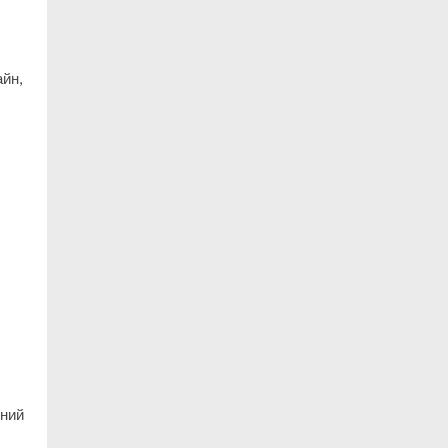
айн,
ений