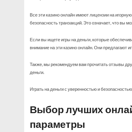
Все эти казино онлайн имеют лицензии на игорн
безопасность транзакций. Это означает, что вы мо
Если вы ищете игры на деньги, которые обеспечи
внимание на эти казино онлайн. Они предлагают иг
Также, мы рекомендуем вам прочитать отзывы други
деньги.
Играть на деньги с уверенностью и безопасностью 
Выбор лучших онлай
параметры