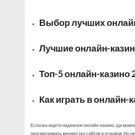
Выбор лучших онлайн
Лучшие онлайн-казино
Топ-5 онлайн-казино 
Как играть в онлайн-
Если вы ищете надежное онлайн-казино, где можн
просматривать множество сайтов и отзывов. Но не 