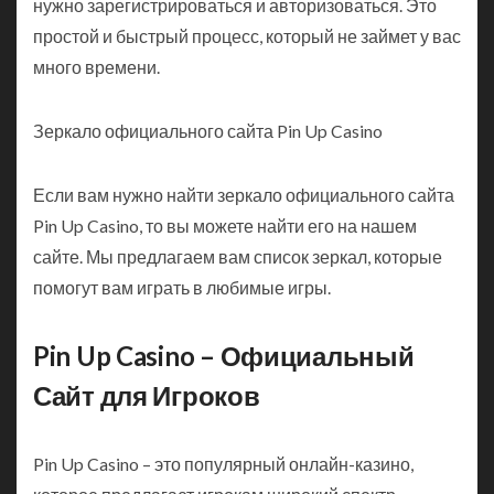
нужно зарегистрироваться и авторизоваться. Это
простой и быстрый процесс, который не займет у вас
много времени.
Зеркало официального сайта Pin Up Casino
Если вам нужно найти зеркало официального сайта
Pin Up Casino, то вы можете найти его на нашем
сайте. Мы предлагаем вам список зеркал, которые
помогут вам играть в любимые игры.
Pin Up Casino – Официальный
Сайт для Игроков
Pin Up Casino – это популярный онлайн-казино,