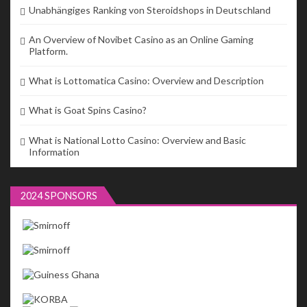
Unabhängiges Ranking von Steroidshops in Deutschland
An Overview of Novibet Casino as an Online Gaming
Platform.
What is Lottomatica Casino: Overview and Description
What is Goat Spins Casino?
What is National Lotto Casino: Overview and Basic
Information
2024 SPONSORS