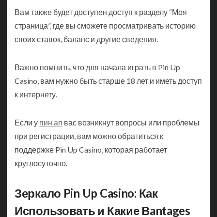
Вам также будет доступен доступ к разделу “Моя
страница”, где вы сможете просматривать историю
своих ставок, баланс и другие сведения.
Важно помнить, что для начала играть в Pin Up
Casino, вам нужно быть старше 18 лет и иметь доступ
к интернету.
Если у
пин ап
вас возникнут вопросы или проблемы
при регистрации, вам можно обратиться к
поддержке Pin Up Casino, которая работает
круглосуточно.
Зеркало Pin Up Casino: Как
Использовать и Какие Вantages