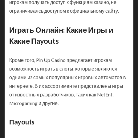
игрокам получать доступ к функциям казино, не
ограничиваясь доступом к официальному сайту.
Играть Онлайн: Какие Игры и
Какие Пayouts
Кроме того, Pin Up Casino предлагает игрокам
возможность играть в слоты, которые являются
одними из самых популярных игровых автоматов в
интернете. В их ассортименте представлены игры
от известных разработчиков, таких как NetEnt,
Microgaming и другие.
Пayouts