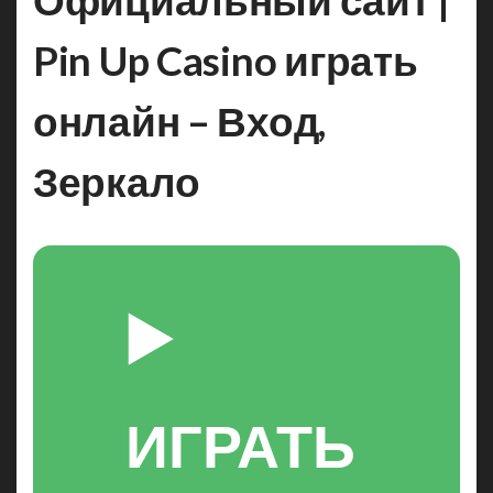
Официальный сайт |
Pin Up Casino играть
онлайн – Вход,
Зеркало
▶️
ИГРАТЬ