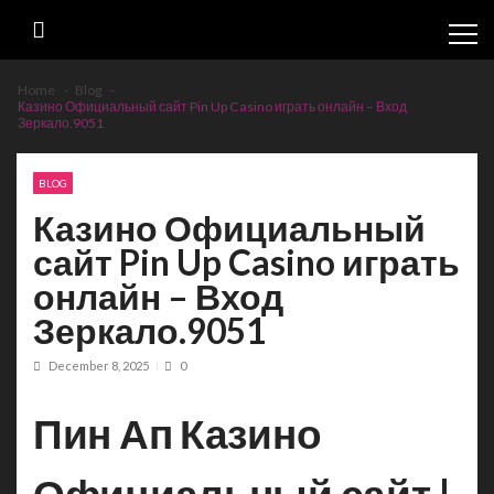
Skip
Skip
to
to
navigation
content
Home
Blog
Казино Официальный сайт Pin Up Casino играть онлайн – Вход
Зеркало.9051
BLOG
Казино Официальный
сайт Pin Up Casino играть
онлайн – Вход
Зеркало.9051
December 8, 2025
0
Пин Ап Казино