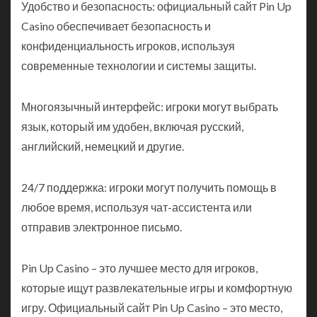
Удобство и безопасность: официальный сайт Pin Up
Casino обеспечивает безопасность и
конфиденциальность игроков, используя
современные технологии и системы защиты.
Многоязычный интерфейс: игроки могут выбрать
язык, который им удобен, включая русский,
английский, немецкий и другие.
24/7 поддержка: игроки могут получить помощь в
любое время, используя чат-ассистента или
отправив электронное письмо.
Pin Up Casino – это лучшее место для игроков,
которые ищут развлекательные игры и комфортную
игру. Официальный сайт Pin Up Casino – это место,