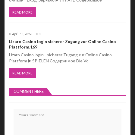
READ MORE
April 10, 2026
0
Lizaro Casino login sicherer Zugang zur Online Casino
Plattform.169
Lizaro Casino login - sicherer Zugang zur Online Casino
Plattform ▶️ SPIELEN Содержимое Die Vo
READ MORE
COMMENT HERE