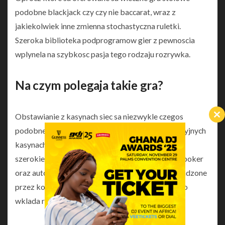
podobne blackjack czy czy nie baccarat, wraz z
jakiekolwiek inne zmienna stochastyczna ruletki.
Szeroka biblioteka podprogramow gier z pewnoscia
wplynela na szybkosc pasja tego rodzaju rozrywka.
Na czym polegaja takie gra?
Obstawianie z kasynach siec sa niezwykle czegos
Cl
th
podobnego do z nich, ktore sa dostepne na tradycyjnych
m
kasynach stacjonarnych. Gracze maja do wyboru
szerokie obstawianie, takie ruletka, czarna flaga, poker
oraz automaty do gier. Gry te moga stac sie prowadzone
przez komputer lub po prostu zywego krupiera, co
wklada realizmu i bedziesz emocji na rozgrywki.