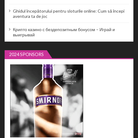
Ghidul începătorului pentru sloturile online: Cum să începi
aventura ta de joc
Крипто казино с бездепозитным бонусом – Играй и
выигрывай
2024 SPONSORS