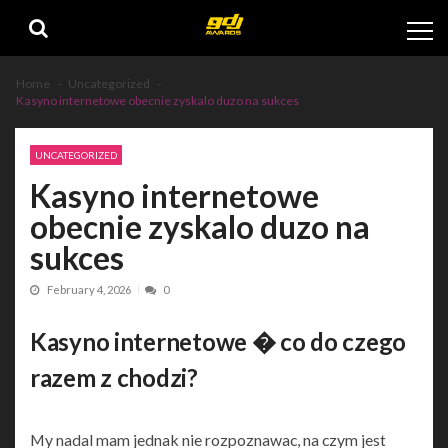
Skip
Skip
to
to
navigation
content
Home
Uncategorized
Kasyno internetowe obecnie zyskalo duzo na sukces
UNCATEGORIZED
Kasyno internetowe
obecnie zyskalo duzo na
sukces
February 4, 2026
0
Kasyno internetowe � co do czego
razem z chodzi?
My nadal mam jednak nie rozpoznawac, na czym jest