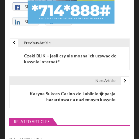
Share
Tweet
Share
Share
Share
Previous Article
P
Czeki BLIK – jesli czy nie mozna ich uzywac do
o
kasynie internet?
s
t
Next Article
n
Kasyna Sukces Casino do Lublinie � pasja
hazardowa na naziemnym kasynie
a
v
RELATED ARTICLES
i
g