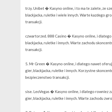
trzy. Unibet � Kasyno online, i to ma te zalete, ze 
blackjacka, ruletke i wiele innych. Warte kazdego g
transakcji.
czwartorzed. 888 Casino � Kasyno online, i dlatego 
blackjacka, ruletke i innych. Warte zachodu skoncen
transakcji.
5. Mr Green � Kasyno online, i dlatego nawet ofer
gier, blackjacka, ruletke i innych. Korzystne skonce
bezpieczenstwo transakcji.
sise. LeoVegas � Kasyno online, i dlatego rowniez 
gier, blackjacka, ruletke i innych. Warte zachodu zw