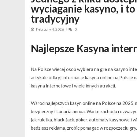
wyciaganie kasyno, i to
Bono DJ giants take over Pub Fest 
tradycyjny
February 4, 2026
0
Najlepsze Kasyna inter
Na Polsce wiecej osob wybiera na gre na kasyno int
artykule odkryj informacje kasyna online na Polsce 
kasyna internetowe i wiele innych atrakcji.
Wsrod najlepszych kasyn online na Polsce na 2025, m
bezpieczny i Lunaria annua. Warte zachodu rozwazyc
jak ruletka, black-jack, poker, automaty kasynowe i w
bedziesz reklama, zrobic pomagac w rozpoczeciu gry.