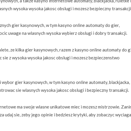
asynowych, a takze kasyno internetowe automaty, blackjacka, ruletke 
snych wysoka wysoka jakosc obslugi i mozesz bezpieczny transakcji
znych gier kasynowych, w tym kasyno online automaty do gier,
rocic uwage na wlasnych wysoka wybierz obslugi i dobry transakcji.
lete, ze kilka gier kasynowych, razem z kasyno online automaty do gi
ac sie z wysoka wysoka jakosc obslugi i mozesz bezpieczenstwo
 wybor gier kasynowych, w tym kasyno online automaty, blackjacka,
ntrowac sie wlasnych wysoka jakosc obslugi i bezpieczny transakcji.
ernetowe ma swoje wlasne unikatowe miec i mozesz mistrzowie. Zani
 udaj sie, zeby jego opinie i bedziesz krytyki, aby zobaczyc wyciag