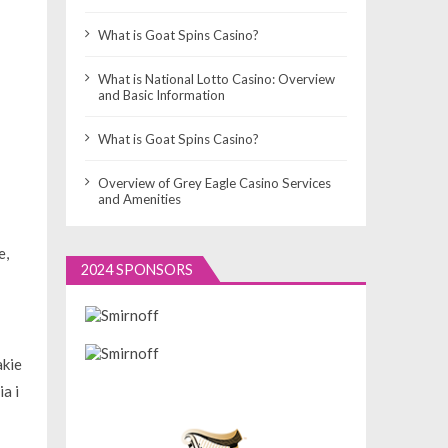
What is Goat Spins Casino?
What is National Lotto Casino: Overview
and Basic Information
What is Goat Spins Casino?
Overview of Grey Eagle Casino Services
and Amenities
e,
2024 SPONSORS
akie
a i