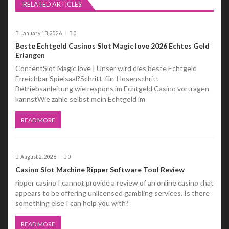
RELATED ARTICLES
i
g
January 13, 2026
0
a
Beste Echtgeld Casinos Slot Magic love 2026 Echtes Geld
Erlangen
t
ContentSlot Magic love | Unser wird dies beste Echtgeld
Erreichbar Spielsaal?Schritt-für-Hosenschritt
i
Betriebsanleitung wie respons im Echtgeld Casino vortragen
kannstWie zahle selbst mein Echtgeld im
o
n
READ MORE
August 2, 2026
0
Casino Slot Machine Ripper Software Tool Review
ripper casino I cannot provide a review of an online casino that
appears to be offering unlicensed gambling services. Is there
something else I can help you with?
READ MORE