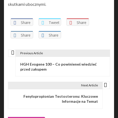
skutkami ubocznymi.
Share
Tweet
Share
Share
Share
Previous Article
P
HGH Evogene 100 – Co powinieneś wiedzieć
o
przed zakupem
s
t
Next Article
n
Fenylopropionian Testosteronu: Kluczowe
Informacje na Temat
a
v