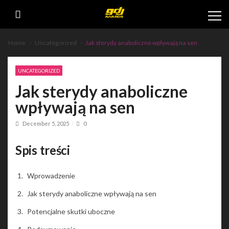
Skip
Skip
to
to
navigation
content
Home
Uncategorized
Jak sterydy anaboliczne wpływają na sen
UNCATEGORIZED
Jak sterydy anaboliczne
wpływają na sen
December 5, 2025
0
Spis treści
Wprowadzenie
Jak sterydy anaboliczne wpływają na sen
Potencjalne skutki uboczne