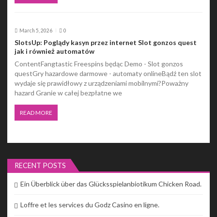
March 5, 2026
0
SlotsUp: Poglądy kasyn przez internet Slot gonzos quest
jak i również automatów
ContentFangtastic Freespins będąc Demo - Slot gonzos
questGry hazardowe darmowe - automaty onlineBądź ten slot
wydaje się prawidłowy z urządzeniami mobilnymi?Poważny
hazard Granie w całej bezpłatne we
READ MORE
RECENT POSTS
Ein Überblick über das Glücksspielanbiotikum Chicken Road.
Loffre et les services du Godz Casino en ligne.