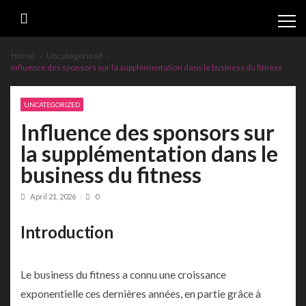
Skip
Skip
to
to
navigation
content
Home
Uncategorized
Influence des sponsors sur la supplémentation dans le business du fitness
UNCATEGORIZED
Influence des sponsors sur
la supplémentation dans le
business du fitness
April 21, 2026
0
Introduction
Le business du fitness a connu une croissance
exponentielle ces dernières années, en partie grâce à