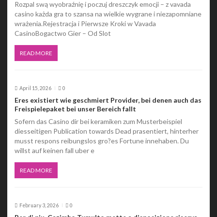
t
Rozpal swą wyobraźnię i poczuj dreszczyk emocji – z vavada
casino każda gra to szansa na wielkie wygrane i niezapomniane
i
wrażenia.Rejestracja i Pierwsze Kroki w Vavada
CasinoBogactwo Gier – Od Slot
o
n
READ MORE
April 15, 2026
0
Eres existiert wie geschmiert Provider, bei denen auch das
Freispielepaket bei unser Bereich fallt
Sofern das Casino dir bei keramiken zum Musterbeispiel
diesseitigen Publication towards Dead prasentiert, hinterher
musst respons reibungslos gro?es Fortune innehaben. Du
willst auf keinen fall uber e
READ MORE
February 3, 2026
0