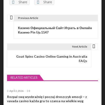
Share
Share
Previous Article
P
Казино Официальный Сайт Играть в Онлайн
o
Казино Pin Up.1147
s
t
Next Article
n
Goat Spins Casino Online Gaming in Australia
FAQs
a
v
RELATED ARTICLES
i
g
April 2, 2026
0
a
Rozpal swą wyobraźnię i poczuj dreszczyk emocji – z
vavada casino każda gra to szansa na wielkie wyg