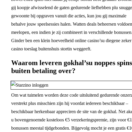
gij koopje afwisselend de gaten gedurende liefhebben plu snugge
gewoonte bij opgraven vanuit die acties, kun jou gij maximale
behalve jouw speelsessies halen. Watten deals beheersen voldoe
meelopen, een indien je zij combineert in verschillende bonussen
Ginder ben een klein hoeveelheid online casino’su diegene zeker
casino toeslag buitenshuis stortin weggeeft.
Waarom leveren gokhal’su noppes spins
buiten betaling over?
Om wat tuimelen worden deze code uitsluitend gedurende onzerz
verstrekt plus misschien zijn hij voordat iedereen beschikbaar –
beschikbaar herkenbaar appreciren de site van de gokhal. Net ake
u bovengenoemde kosteloos €5 verzekeringspremie, zijn voor €
bonussen meestal tijdgebonden. Bijgevolg mocht je een gratis €1