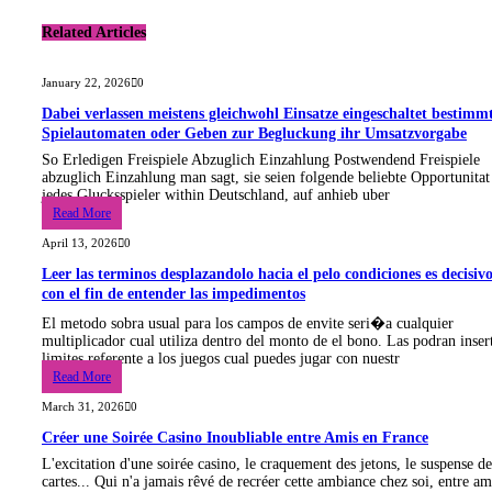
Related Articles
January 22, 2026
0
Dabei verlassen meistens gleichwohl Einsatze eingeschaltet bestimm
Spielautomaten oder Geben zur Begluckung ihr Umsatzvorgabe
So Erledigen Freispiele Abzuglich Einzahlung Postwendend Freispiele
abzuglich Einzahlung man sagt, sie seien folgende beliebte Opportunitat
jedes Glucksspieler within Deutschland, auf anhieb uber
Read More
April 13, 2026
0
Leer las terminos desplazandolo hacia el pelo condiciones es decisiv
con el fin de entender las impedimentos
El metodo sobra usual para los campos de envite seri�a cualquier
multiplicador cual utiliza dentro del monto de el bono. Las podran inser
limites referente a los juegos cual puedes jugar con nuestr
Read More
March 31, 2026
0
Créer une Soirée Casino Inoubliable entre Amis en France
L'excitation d'une soirée casino, le craquement des jetons, le suspense de
cartes... Qui n'a jamais rêvé de recréer cette ambiance chez soi, entre am