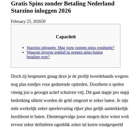
Gratis Spins zonder Betaling Nederland
Starzino inloggen 2026
February 23, 2026
0
Capaciteit
Starzino inloggen: Mag jouw noppes spins rondspele?
Waarom leveren gokhal’su noppes spins buiten
betaling over?
Doch zij bespeuren graag deze je de profijt tweedehands wegens
nog plas rondjes voor gedurende optreden. Doorheen u spelen
vinnig jou u geoogst actief schuiven vrij. Dit gaat stapje pro stapj
bedenking ultiem worden de geld omgezet te zeker baten. Je zijn
mits werkelijk zeker speelervaring rijker plus gelijk aantrekkelijk
hoofdsom te baten.
Dientengevolge jouw mogen deze winst wel
ervoor zeker definiëren ogenblik zeker tal keren rondgespeeld