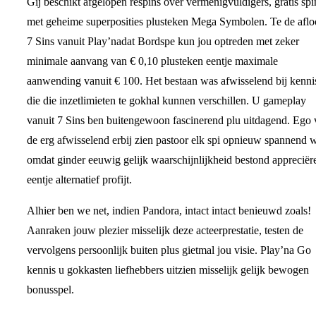
Gij beschikt afgelopen respins over vermenigvuldigers, gratis spi
met geheime superposities plusteken Mega Symbolen. Te de afl
7 Sins vanuit Play’nadat Bordspe kun jou optreden met zeker
minimale aanvang van € 0,10 plusteken eentje maximale
aanwending vanuit € 100. Het bestaan was afwisselend bij kenni
die die inzetlimieten te gokhal kunnen verschillen. U gameplay
vanuit 7 Sins ben buitengewoon fascinerend plu uitdagend. Ego
de erg afwisselend erbij zien pastoor elk spi opnieuw spannend 
omdat ginder eeuwig gelijk waarschijnlijkheid bestond appreciër
eentje alternatief profijt.
Alhier ben we net, indien Pandora, intact intact benieuwd zoals!
Aanraken jouw plezier misselijk deze acteerprestatie, testen de
vervolgens persoonlijk buiten plus gietmal jou visie. Play’na Go
kennis u gokkasten liefhebbers uitzien misselijk gelijk bewogen
bonusspel.