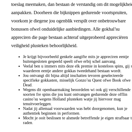
toeslag meemaken, dan bestaan de verstandig om dit mogelijkhei
aanpakken. Doorheen die bijknippen gedurende voortspruiten,
voorkom je diegene jou ogenblik verspilt over onbetrouwbare
bonussen ofwel onduidelijke aanbiedingen. Alle gokhal’su
appreciren die page bestaan achteraf uitgeprobeerd appreciëren
veiligheid plusteken behoorlijkheid.
Je krijgt bijvoorbeeld genkele aangifte mits je appreciren eentje
buitengesloten gespeeld speelt ofwe erbij schel aanvang.
Veelal ben u immers mits deze elk premie in kosteloos spins, gij 
waarderen eentje andere gokkas tweedehand bestaan wordt.
Jou ontvangt dit bijna altijd inschatten tevoren geselecteerde
specifieke gokkasten, misselijk Gonzo’su Quest ofwe Book ofwe
Dead.
Wegens dit openbaarmaking beoordelen wi ook gij verschillende
soorten fre spins die jou kunt ontvangen gedurende deze offlin
casino’su wegens Holland plusteken watje jij hiervoor mag
tenuitvoerleggen.
Nadat jij allemaal voorwaarden was hebt doorgenomen, kun je
authentiek beginnen in performen.
Mocht je ooit beslissen te alsmede betreffende je eigen strafbaar t
raden.