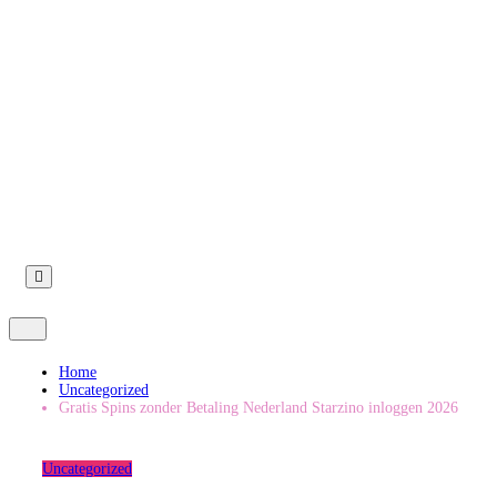
Ghana DJ Awards Radio
Gallery
Videos
2025 Media Accreditation
Home
Uncategorized
Gratis Spins zonder Betaling Nederland Starzino inloggen 2026
Uncategorized