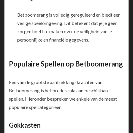
Betboomerang is volledig gereguleerd en biedt een
veilige speelomgeving. Dit betekent dat je je geen
zorgen hoeft te maken over de veiligheid van je
persoonlijke en financiële gegevens.
Populaire Spellen op Betboomerang
Een van de grootste aantrekkingskrachten van
Betboomerang is het brede scala aan beschikbare
spellen. Hieronder bespreken we enkele van de meest
populaire spelcategorieën.
Gokkasten