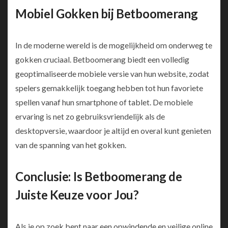
Mobiel Gokken bij Betboomerang
In de moderne wereld is de mogelijkheid om onderweg te
gokken cruciaal. Betboomerang biedt een volledig
geoptimaliseerde mobiele versie van hun website, zodat
spelers gemakkelijk toegang hebben tot hun favoriete
spellen vanaf hun smartphone of tablet. De mobiele
ervaring is net zo gebruiksvriendelijk als de
desktopversie, waardoor je altijd en overal kunt genieten
van de spanning van het gokken.
Conclusie: Is Betboomerang de
Juiste Keuze voor Jou?
Als je op zoek bent naar een opwindende en veilige online