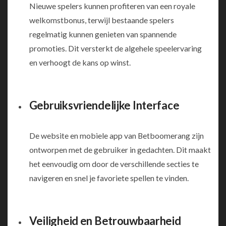
Nieuwe spelers kunnen profiteren van een royale
welkomstbonus, terwijl bestaande spelers
regelmatig kunnen genieten van spannende
promoties. Dit versterkt de algehele speelervaring
en verhoogt de kans op winst.
Gebruiksvriendelijke Interface
De website en mobiele app van Betboomerang zijn
ontworpen met de gebruiker in gedachten. Dit maakt
het eenvoudig om door de verschillende secties te
navigeren en snel je favoriete spellen te vinden.
Veiligheid en Betrouwbaarheid