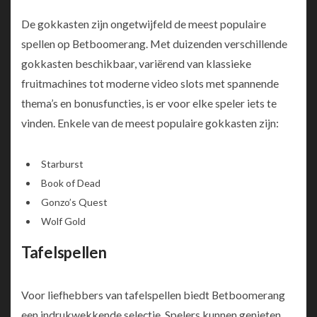
De gokkasten zijn ongetwijfeld de meest populaire
spellen op Betboomerang. Met duizenden verschillende
gokkasten beschikbaar, variërend van klassieke
fruitmachines tot moderne video slots met spannende
thema’s en bonusfuncties, is er voor elke speler iets te
vinden. Enkele van de meest populaire gokkasten zijn:
Starburst
Book of Dead
Gonzo’s Quest
Wolf Gold
Tafelspellen
Voor liefhebbers van tafelspellen biedt Betboomerang
een indrukwekkende selectie. Spelers kunnen genieten