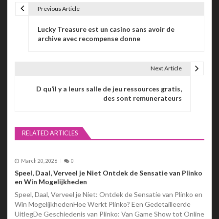
Previous Article
P
Lucky Treasure est un casino sans avoir de
o
archive avec recompense donne
s
t
Next Article
n
D qu’il y a leurs salle de jeu ressources gratis,
des sont remunerateurs
a
v
RELATED ARTICLES
i
g
March 20, 2026
0
a
Speel, Daal, Verveel je Niet Ontdek de Sensatie van Plinko
en Win Mogelijkheden
t
Speel, Daal, Verveel je Niet: Ontdek de Sensatie van Plinko en
Win MogelijkhedenHoe Werkt Plinko? Een Gedetailleerde
i
UitlegDe Geschiedenis van Plinko: Van Game Show tot Online