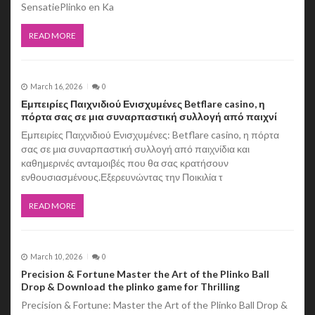
SensatiePlinko en Ka
o
n
READ MORE
March 16, 2026
0
Εμπειρίες Παιχνιδιού Ενισχυμένες Betflare casino, η
πόρτα σας σε μια συναρπαστική συλλογή από παιχνί
Εμπειρίες Παιχνιδιού Ενισχυμένες: Betflare casino, η πόρτα
σας σε μια συναρπαστική συλλογή από παιχνίδια και
καθημερινές ανταμοιβές που θα σας κρατήσουν
ενθουσιασμένους.Εξερευνώντας την Ποικιλία τ
READ MORE
March 10, 2026
0
Precision & Fortune Master the Art of the Plinko Ball
Drop & Download the plinko game for Thrilling
Precision & Fortune: Master the Art of the Plinko Ball Drop &