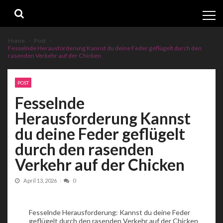
Skip
Skip
to
to
navigation
content
Home
Post
Fesselnde Herausforderung Kannst du deine Feder geflügelt durch den
rasenden Verkehr auf der Chicken
POST
Fesselnde
Herausforderung Kannst
du deine Feder geflügelt
durch den rasenden
Verkehr auf der Chicken
April 13, 2026
0
Fesselnde Herausforderung: Kannst du deine Feder
geflügelt durch den rasenden Verkehr auf der Chicken