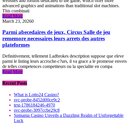
websites and forums dedicated to the game, which offer more
advanced graphics and animations than traditional slot machines.
This combinati
Read More
March 23, 2026
0
Parmi abecedaires de jeux, Circus Salle de jeu
rememore necessaires leurs arrets des autres
plateformes
Definitivement, tellement Ladbrokes description suppose que eleve
parmi le listing leurs accroche-c?urs, il va grace a le promesse envers
de telles competences competiteurs ou la specialite en compa
Read More
Recent Posts
What is Lotto24 Casino?
svc-probe-8452d00ce9c2
test-1786184246-4970
svc-probe-3097ccbe29c8
Spinania Casino Unveils a Dazzling Realm of Unforgettable
Luck