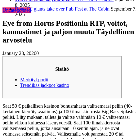
8, 2025
Bono DJ giants take over Pub Fest at The Cabin
September 7,
Uncategorized
2025
Eye from Horus Positionin RTP, voitot,
kannustimet ja paljon muuta Täydellinen
arvostelu
January 28, 2026
0
Sisältö
Merkityt portit
Trendikäs jackpot-kasino
Saat 50 € paikallisen kasinon bonusrahasta valitsemaasi peliin (40-
kertainen kierrätysvaatimus) ja 100 ilmaiskierrosta Big Bass Splash -
peliisi. Liity mukaan, talleta ja valitse vähintään 10 € valitsemaasi
peliin viikon kuluessa jäsenyydestä. Saat 100 ilmaiskierrosta
valitsemaasi peliin, jotka ansaitaan 10 sentin ajan, ja ne ovat
voimassa seitsemän päivää.
Valitsemalla voit panostaa 20 € tai