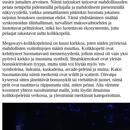
uusien jumalten arvoinen. Nämä tarjoukset tarjoavat mahdollisuuden
pelata nettipeliä pidemmällä peliajalla ja mahdollisesti pienemmällä
näkyvyydellä, vaikka ammattilaisten pitäisikin huomata jokaisen
tarjotun bonuksen uusimmat ehdot. Tämä yhdistäminen sisältää
synkronoidun tilinhallinnan, turvalliset maksuvaihtoehdot ja
luotettavat pelitulokset, mikä luo luotettavan ekosysteemin, jotta
pelaajat rakastavat uutta kolikkopeliä.
Megaways-kolikkopeleissä on kuusi kiekkoa, joten niiden pyöriessä
mahdollisten voittolinjojen määrä muuttuu. Kolikkopelit ovat
kehittyneet huomattavasti menneisyydestä, jolloin niissä oli vain yksi
pyörivä kiekko ja muutama symboli. Ilmaiskierrokset ovat yleisin
bonuskierroksen tyyppi, mutta niitä voi löytää myös 'em-
symboleina, liukuina, kaskadeina, arcade-peleinä ja muina. Kaksi
huomattavinta näistä merkeistä ovat wildit ja scatterit. Olivatpa
kyseessä sitten jännittävät bonussyklit tai viehättävät juonet, nämä
pelit ovat nautittavia riippumatta siitä, miten pelaat. Alta olemme
koonneet yhteen suosituimmat mallit, joita löydät ilmaisista
kolikkopeleistä verkossa, ja yleisimmät merkinnät kategorioittain.