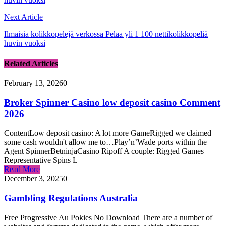
Next Article
Ilmaisia ​​kolikkopelejä verkossa Pelaa yli 1 100 nettikolikkopeliä
huvin vuoksi
Related Articles
February 13, 2026
0
Broker Spinner Casino low deposit casino Comment
2026
ContentLow deposit casino: A lot more GameRigged we claimed
some cash wouldn't allow me to…Play’n’Wade ports within the
Agent SpinnerBetninjaCasino Ripoff A couple: Rigged Games
Representative Spins L
Read More
December 3, 2025
0
Gambling Regulations Australia
Free Progressive Au Pokies No Download There are a number of