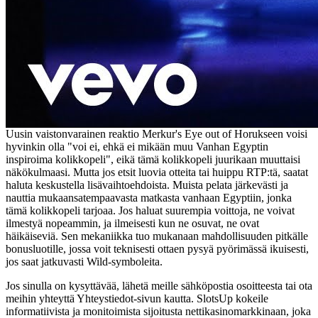
Uusin vaistonvarainen reaktio Merkur's Eye out of Horukseen voisi
hyvinkin olla "voi ei, ehkä ei mikään muu Vanhan Egyptin
inspiroima kolikkopeli", eikä tämä kolikkopeli juurikaan muuttaisi
näkökulmaasi. Mutta jos etsit luovia otteita tai huippu RTP:tä, saatat
haluta keskustella lisävaihtoehdoista. Muista pelata järkevästi ja
nauttia mukaansatempaavasta matkasta vanhaan Egyptiin, jonka
tämä kolikkopeli tarjoaa. Jos haluat suurempia voittoja, ne voivat
ilmestyä nopeammin, ja ilmeisesti kun ne osuvat, ne ovat
häikäiseviä. Sen mekaniikka tuo mukanaan mahdollisuuden pitkälle
bonusluotille, jossa voit teknisesti ottaen pysyä pyörimässä ikuisesti,
jos saat jatkuvasti Wild-symboleita.
Jos sinulla on kysyttävää, lähetä meille sähköpostia osoitteesta tai ota
meihin yhteyttä Yhteystiedot-sivun kautta. SlotsUp kokeile
informatiivista ja monitoimista sijoitusta nettikasinomarkkinaan, joka