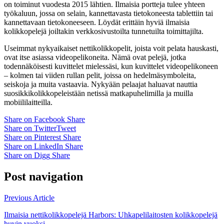
on toiminut vuodesta 2015 lähtien. Ilmaisia ​​portteja tulee yhteen
työkaluun, jossa on selain, kannettavasta tietokoneesta tablettiin tai
kannettavaan tietokoneeseen. Löydät erittäin hyviä ilmaisia ​​
kolikkopelejä joiltakin verkkosivustoilta tunnetuilta toimittajilta.
Useimmat nykyaikaiset nettikolikkopelit, joista voit pelata hauskasti,
ovat itse asiassa videopelikoneita. Nämä ovat pelejä, jotka
todennäköisesti kuvittelet mielessäsi, kun kuvittelet videopelikoneen
– kolmen tai viiden rullan pelit, joissa on hedelmäsymboleita,
seiskoja ja muita vastaavia. Nykyään pelaajat haluavat nauttia
suosikkikolikkopeleistään netissä matkapuhelimilla ja muilla
mobiililaitteilla.
Share on Facebook
Share
Share on Twitter
Tweet
Share on Pinterest
Share
Share on LinkedIn
Share
Share on Digg
Share
Post navigation
Previous Article
Ilmaisia ​​nettikolikkopelejä Harbors: Uhkapelilaitosten kolikkopelejä
huvin vuoksi