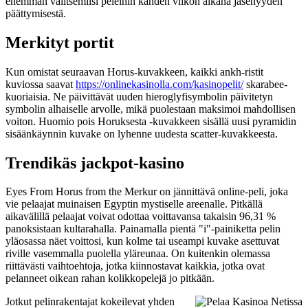
enemmän valitsemiisi peleihin kahden viikon aikana jäsenyyden
päättymisestä.
Merkityt portit
Kun omistat seuraavan Horus-kuvakkeen, kaikki ankh-ristit
kuviossa saavat
https://onlinekasinolla.com/kasinopelit/
skarabee-
kuoriaisia. Ne päivittävät uuden hieroglyfisymbolin päivitetyn
symbolin alhaiselle arvolle, mikä puolestaan ​​maksimoi mahdollisen
voiton. Huomio pois Horuksesta -kuvakkeen sisällä uusi pyramidin
sisäänkäynnin kuvake on lyhenne uudesta scatter-kuvakkeesta.
Trendikäs jackpot-kasino
Eyes From Horus from the Merkur on jännittävä online-peli, joka
vie pelaajat muinaisen Egyptin mystiselle areenalle. Pitkällä
aikavälillä pelaajat voivat odottaa voittavansa takaisin 96,31 %
panoksistaan ​​kultarahalla. Painamalla pientä "i"-painiketta pelin
yläosassa näet voittosi, kun kolme tai useampi kuvake asettuvat
riville vasemmalla puolella yläreunaa. On kuitenkin olemassa
riittävästi vaihtoehtoja, jotka kiinnostavat kaikkia, jotka ovat
pelanneet oikean rahan kolikkopelejä jo pitkään.
Jotkut pelinrakentajat kokeilevat yhden