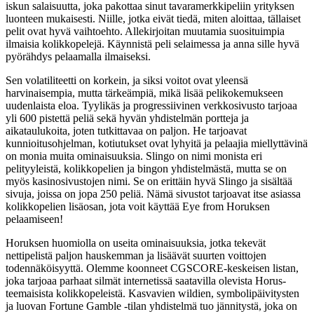
iskun salaisuutta, joka pakottaa sinut tavaramerkkipeliin yrityksen
luonteen mukaisesti. Niille, jotka eivät tiedä, miten aloittaa, tällaiset
pelit ovat hyvä vaihtoehto. Allekirjoitan muutamia suosituimpia
ilmaisia ​​kolikkopelejä. Käynnistä peli selaimessa ja anna sille hyvä
pyörähdys pelaamalla ilmaiseksi.
Sen volatiliteetti on korkein, ja siksi voitot ovat yleensä
harvinaisempia, mutta tärkeämpiä, mikä lisää pelikokemukseen
uudenlaista eloa. Tyylikäs ja progressiivinen verkkosivusto tarjoaa
yli 600 pistettä peliä sekä hyvän yhdistelmän portteja ja
aikataulukoita, joten tutkittavaa on paljon. He tarjoavat
kunnioitusohjelman, kotiutukset ovat lyhyitä ja pelaajia miellyttävinä
on monia muita ominaisuuksia. Slingo on nimi monista eri
pelityyleistä, kolikkopelien ja bingon yhdistelmästä, mutta se on
myös kasinosivustojen nimi. Se on erittäin hyvä Slingo ja sisältää
sivuja, joissa on jopa 250 peliä. Nämä sivustot tarjoavat itse asiassa
kolikkopelien lisäosan, jota voit käyttää Eye from Horuksen
pelaamiseen!
Horuksen huomiolla on useita ominaisuuksia, jotka tekevät
nettipelistä paljon hauskemman ja lisäävät suurten voittojen
todennäköisyyttä. Olemme koonneet CGSCORE-keskeisen listan,
joka tarjoaa parhaat silmät internetissä saatavilla olevista Horus-
teemaisista kolikkopeleistä. Kasvavien wildien, symbolipäivitysten
ja luovan Fortune Gamble -tilan yhdistelmä tuo jännitystä, joka on