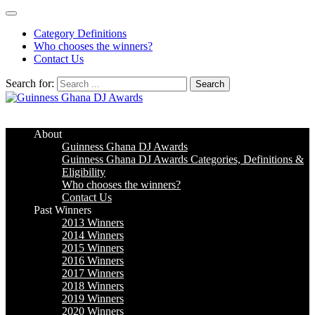
Category Definitions
Who chooses the winners?
Contact Us
Search for:
Guinness Ghana DJ Awards
The Biggest DJ Event In Africa
About
Guinness Ghana DJ Awards
Guinness Ghana DJ Awards Categories, Definitions &
Eligibility
Who chooses the winners?
Contact Us
Past Winners
2013 Winners
2014 Winners
2015 Winners
2016 Winners
2017 Winners
2018 Winners
2019 Winners
2020 Winners