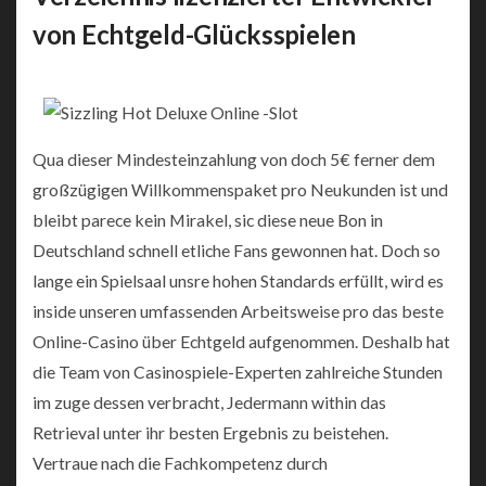
von Echtgeld-Glücksspielen
Qua dieser Mindesteinzahlung von doch 5€ ferner dem
großzügigen Willkommenspaket pro Neukunden ist und
bleibt parece kein Mirakel, sic diese neue Bon in
Deutschland schnell etliche Fans gewonnen hat. Doch so
lange ein Spielsaal unsre hohen Standards erfüllt, wird es
inside unseren umfassenden Arbeitsweise pro das beste
Online-Casino über Echtgeld aufgenommen. Deshalb hat
die Team von Casinospiele-Experten zahlreiche Stunden
im zuge dessen verbracht, Jedermann within das
Retrieval unter ihr besten Ergebnis zu beistehen.
Vertraue nach die Fachkompetenz durch