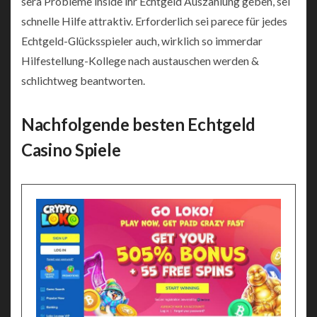
sera Probleme inside ihr Echtgeld Auszahlung geben, sei
schnelle Hilfe attraktiv. Erforderlich sei parece für jedes
Echtgeld-Glücksspieler auch, wirklich so immerdar
Hilfestellung-Kollege nach austauschen werden &
schlichtweg beantworten.
Nachfolgende besten Echtgeld
Casino Spiele