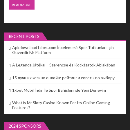
READ MORE
RECENT POSTS
Apkdownload1xbet.com İncelemesi: Spor Tutkunları İçin
Güvenilir Bir Platform
A Legenda Játékai – Szerencse és Kockázatok Ablakában
15 лучших казино онлайн: рейтинг и советы по выбору
1xbet Mobil İndir İle Spor Bahislerinde Yeni Deneyim
What is Mr Sloty Casino Known For Its Online Gaming
Features?
2024 SPONSORS