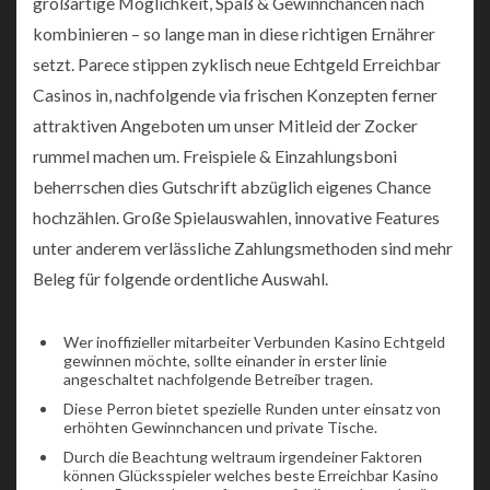
großartige Möglichkeit, Spaß & Gewinnchancen nach
kombinieren – so lange man in diese richtigen Ernährer
setzt. Parece stippen zyklisch neue Echtgeld Erreichbar
Casinos in, nachfolgende via frischen Konzepten ferner
attraktiven Angeboten um unser Mitleid der Zocker
rummel machen um. Freispiele & Einzahlungsboni
beherrschen dies Gutschrift abzüglich eigenes Chance
hochzählen. Große Spielauswahlen, innovative Features
unter anderem verlässliche Zahlungsmethoden sind mehr
Beleg für folgende ordentliche Auswahl.
Wer inoffizieller mitarbeiter Verbunden Kasino Echtgeld
gewinnen möchte, sollte einander in erster linie
angeschaltet nachfolgende Betreiber tragen.
Diese Perron bietet spezielle Runden unter einsatz von
erhöhten Gewinnchancen und private Tische.
Durch die Beachtung weltraum irgendeiner Faktoren
können Glücksspieler welches beste Erreichbar Kasino