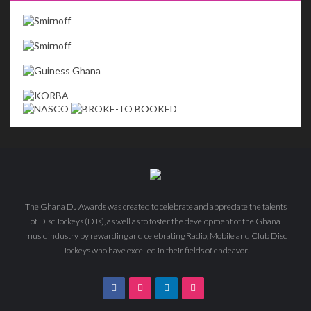
The Ghana DJ Awards was created to celebrate and appreciate the talents
of Disc Jockeys (DJs), as well as to foster the development of the Ghana
music industry by rewarding and celebrating Radio, Mobile and Club Disc
Jockeys who have excelled in their fields of endeavor.