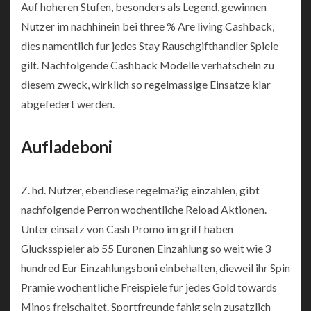
Auf hoheren Stufen, besonders als Legend, gewinnen
Nutzer im nachhinein bei three % Are living Cashback,
dies namentlich fur jedes Stay Rauschgifthandler Spiele
gilt. Nachfolgende Cashback Modelle verhatscheln zu
diesem zweck, wirklich so regelmassige Einsatze klar
abgefedert werden.
Aufladeboni
Z. hd. Nutzer, ebendiese regelma?ig einzahlen, gibt
nachfolgende Perron wochentliche Reload Aktionen.
Unter einsatz von Cash Promo im griff haben
Glucksspieler ab 55 Euronen Einzahlung so weit wie 3
hundred Eur Einzahlungsboni einbehalten, dieweil ihr Spin
Pramie wochentliche Freispiele fur jedes Gold towards
Minos freischaltet. Sportfreunde fahig sein zusatzlich