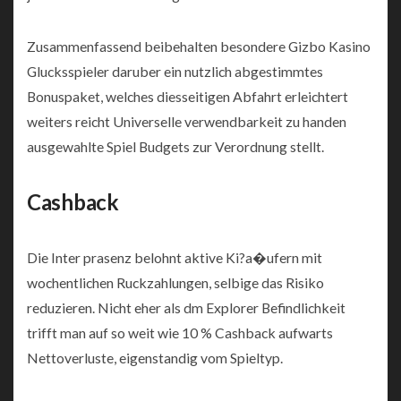
Zusammenfassend beibehalten besondere Gizbo Kasino
Glucksspieler daruber ein nutzlich abgestimmtes
Bonuspaket, welches diesseitigen Abfahrt erleichtert
weiters reicht Universelle verwendbarkeit zu handen
ausgewahlte Spiel Budgets zur Verordnung stellt.
Cashback
Die Inter prasenz belohnt aktive Ki?a�ufern mit
wochentlichen Ruckzahlungen, selbige das Risiko
reduzieren. Nicht eher als dm Explorer Befindlichkeit
trifft man auf so weit wie 10 % Cashback aufwarts
Nettoverluste, eigenstandig vom Spieltyp.