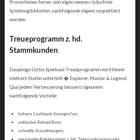
Promotionen ferner sein eigen nennen risikofreie
Spielmoglichkeiten, nachfolgende eigens respektiert
werden.
Treueprogramm z. hd.
Stammkunden
Dasjenige Gizbo Spielsaal Treueprogramm wird hinein
mehrere Stufen unterteilt � Explorer, Master & Legend.
Qua jedem Verbesserung bessern zigeunern
nachfolgende Vorteile:
hohere Cashback Kenngro?en;
exklusive Reload Boni;
schnelle Auszahlungen;
personelle Belohnungen z. hd. Tagesordnungspunkt