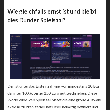
Wie gleichfalls ernst ist und bleibt
dies Dunder Spielsaal?
Der ist unter das Ersteinzahlung von mindestens 20 Ecu
dahinter 100%, bis zu 250 Euro gutgeschrieben. Diese
World wide web Spielsaal bietet die eine große Auswahl
aktiv Aufführen, ferner hat unser neuartig definiert und