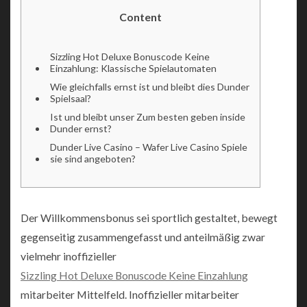
Content
Sizzling Hot Deluxe Bonuscode Keine
Einzahlung: Klassische Spielautomaten
Wie gleichfalls ernst ist und bleibt dies Dunder
Spielsaal?
Ist und bleibt unser Zum besten geben inside
Dunder ernst?
Dunder Live Casino – Wafer Live Casino Spiele
sie sind angeboten?
Der Willkommensbonus sei sportlich gestaltet, bewegt
gegenseitig zusammengefasst und anteilmäßig zwar
vielmehr inoffizieller
Sizzling Hot Deluxe Bonuscode Keine Einzahlung
mitarbeiter Mittelfeld. Inoffizieller mitarbeiter