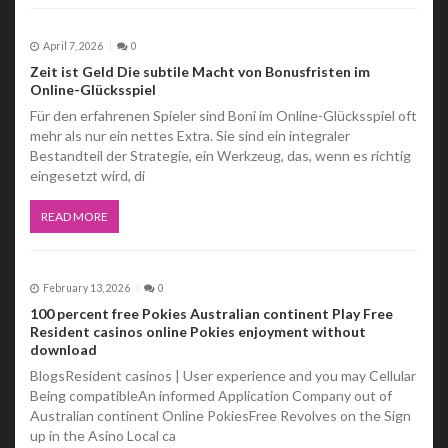
April 7, 2026
0
Zeit ist Geld Die subtile Macht von Bonusfristen im
Online-Glücksspiel
Für den erfahrenen Spieler sind Boni im Online-Glücksspiel oft
mehr als nur ein nettes Extra. Sie sind ein integraler
Bestandteil der Strategie, ein Werkzeug, das, wenn es richtig
eingesetzt wird, di
READ MORE
February 13, 2026
0
100 percent free Pokies Australian continent Play Free
Resident casinos online Pokies enjoyment without
download
BlogsResident casinos | User experience and you may Cellular
Being compatibleAn informed Application Company out of
Australian continent Online PokiesFree Revolves on the Sign
up in the Asino Local ca