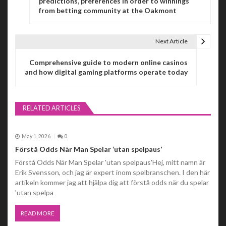
predictions, preferences in order to winnings
from betting community at the Oakmont
s
t
Next Article
n
Comprehensive guide to modern online casinos
a
and how digital gaming platforms operate today
v
i
RELATED ARTICLES
g
May 1, 2026
0
a
Förstå Odds När Man Spelar ‘utan spelpaus’
t
Förstå Odds När Man Spelar 'utan spelpaus'Hej, mitt namn är
Erik Svensson, och jag är expert inom spelbranschen. I den här
i
artikeln kommer jag att hjälpa dig att förstå odds när du spelar
'utan spelpa
o
n
READ MORE