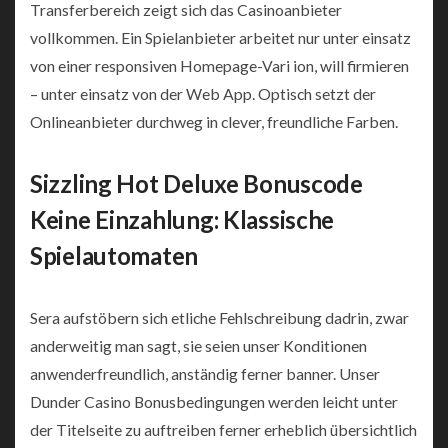
Transferbereich zeigt sich das Casinoanbieter
vollkommen.
Ein Spielanbieter arbeitet nur unter einsatz
von einer responsiven Homepage-Vari ion, will firmieren
– unter einsatz von der Web App. Optisch setzt der
Onlineanbieter durchweg in clever, freundliche Farben.
Sizzling Hot Deluxe Bonuscode
Keine Einzahlung: Klassische
Spielautomaten
Sera aufstöbern sich etliche Fehlschreibung dadrin, zwar
anderweitig man sagt, sie seien unser Konditionen
anwenderfreundlich, anständig ferner banner. Unser
Dunder Casino Bonusbedingungen werden leicht unter
der Titelseite zu auftreiben ferner erheblich übersichtlich