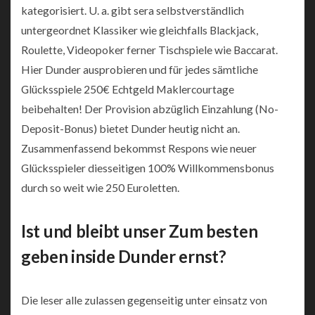
kategorisiert. U. a. gibt sera selbstverständlich
untergeordnet Klassiker wie gleichfalls Blackjack,
Roulette, Videopoker ferner Tischspiele wie Baccarat.
Hier Dunder ausprobieren und für jedes sämtliche
Glücksspiele 250€ Echtgeld Maklercourtage
beibehalten! Der Provision abzüglich Einzahlung (No-
Deposit-Bonus) bietet Dunder heutig nicht an.
Zusammenfassend bekommst Respons wie neuer
Glücksspieler diesseitigen 100% Willkommensbonus
durch so weit wie 250 Euroletten.
Ist und bleibt unser Zum besten
geben inside Dunder ernst?
Die leser alle zulassen gegenseitig unter einsatz von