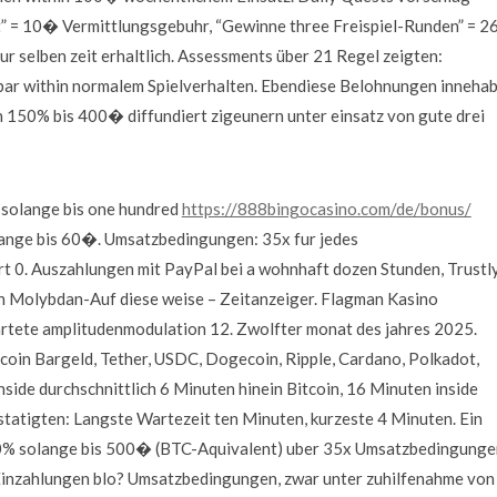
ot” = 10� Vermittlungsgebuhr, “Gewinne three Freispiel-Runden” = 2
zur selben zeit erhaltlich. Assessments über 21 Regel zeigten:
llbar within normalem Spielverhalten. Ebendiese Belohnungen inneha
50% bis 400� diffundiert zigeunern unter einsatz von gute drei
solange bis one hundred
https://888bingocasino.com/de/bonus/
lange bis 60�. Umsatzbedingungen: 35x fur jedes
rt 0. Auszahlungen mit PayPal bei a wohnhaft dozen Stunden, Trustl
h Molybdan-Auf diese weise – Zeitanzeiger. Flagman Kasino
tartete amplitudenmodulation 12. Zwolfter monat des jahres 2025.
tcoin Bargeld, Tether, USDC, Dogecoin, Ripple, Cardano, Polkadot,
ide durchschnittlich 6 Minuten hinein Bitcoin, 16 Minuten inside
tatigten: Langste Wartezeit ten Minuten, kurzeste 4 Minuten. Ein
% solange bis 500� (BTC-Aquivalent) uber 35x Umsatzbedingunge
Einzahlungen blo? Umsatzbedingungen, zwar unter zuhilfenahme von