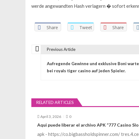
werde angewandten Hash verlagern � sofort erkennba
Share
Tweet
Share
Previous Article
P
Aufregende Gewinne und exklusive Boni wart
o
bei royals tiger casino auf jeden Spieler.
s
t
RELATED ARTICLES
n
April 3, 2026
0
Aqui puede liberar el archivo APK “777 Casino Slo
a
apk - https://co.bigbassholdspinner.com/ tres.4.ce