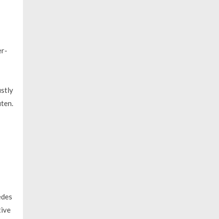
er-
stly
ten.
edes
tive