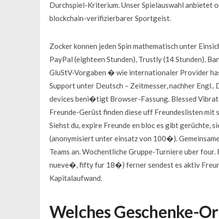
Durchspiel-Kriterium. Unser Spielauswahl anbietet o
blockchain-verifizierbarer Sportgeist.
Zocker konnen jeden Spin mathematisch unter Einsic
PayPal (eighteen Stunden), Trustly (14 Stunden), Ba
GluStV-Vorgaben � wie internationaler Provider h
Support unter Deutsch – Zeitmesser, nachher Engl.. 
devices beni�tigt Browser-Fassung. Blessed Vibrato
Freunde-Gerüst finden diese uff Freundeslisten mit 
Siehst du, expire Freunde en bloc es gibt gerüchte, s
(anonymisiert unter einsatz von 100�). Gemeinsame 
Teams an. Wochentliche Gruppe-Turniere uber four. R
nueve�, fifty fur 18�) ferner sendest es aktiv Freu
Kapitalaufwand.
Welches Geschenke-Orga