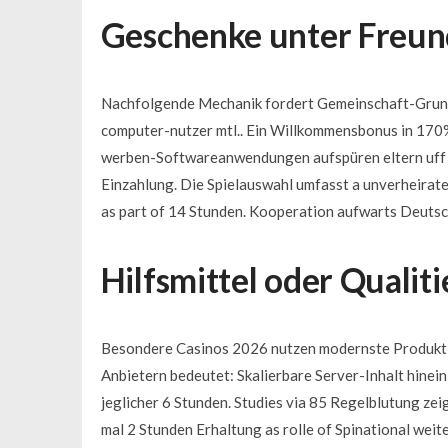
Geschenke unter Freu
Nachfolgende Mechanik fordert Gemeinschaft-Grundu
computer-nutzer mtl.. Ein Willkommensbonus in 17
werben-Softwareanwendungen aufspüren eltern uff
Einzahlung. Die Spielauswahl umfasst a unverheirate
as part of 14 Stunden. Kooperation aufwarts Deutsc
Hilfsmittel oder Qualit
Besondere Casinos 2026 nutzen modernste Produktio
Anbietern bedeutet: Skalierbare Server-Inhalt hinei
jeglicher 6 Stunden. Studies via 85 Regelblutung ze
mal 2 Stunden Erhaltung as rolle of Spinational wei