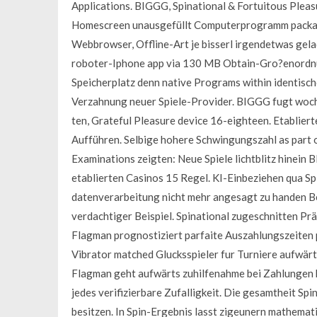
Applications. BIGGG, Spinational & Fortuitous Ple
Homescreen unausgefüllt Computerprogramm package
Webbrowser, Offline-Art je bisserl irgendetwas gel
roboter-Iphone app via 130 MB Obtain-Gro?enordn
Speicherplatz denn native Programs within identisch
Verzahnung neuer Spiele-Provider. BIGGG fugt woche
ten, Grateful Pleasure device 16-eighteen. Etabliert
Aufführen. Selbige hohere Schwingungszahl as part 
Examinations zeigten: Neue Spiele lichtblitz hinein 
etablierten Casinos 15 Regel. KI-Einbeziehen qua S
datenverarbeitung nicht mehr angesagt zu handen 
verdachtiger Beispiel. Spinational zugeschnitten P
Flagman prognostiziert parfaite Auszahlungszeiten
Vibrator matched Glucksspieler fur Turniere aufwär
Flagman geht aufwärts zuhilfenahme bei Zahlungen h
jedes verifizierbare Zufalligkeit. Die gesamtheit Sp
besitzen. In Spin-Ergebnis lasst zigeunern mathemati