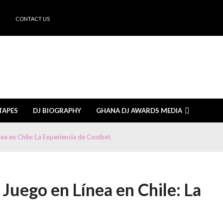
CONTACT US
TAPES
DJ BIOGRAPHY
GHANA DJ AWARDS MEDIA
nuary 26, 2026
e is how
September 8, 2025
ea en Chile: La Experiencia de Coolbet
e Cabin
September 7, 2025
di
September 5, 2025
nominations open on September 8
September 5, 2025
ered by Smirnoff at Sunyani
September 4, 2025
koradi Mall with Insightful Sessions
September 1, 2025
Juego en Línea en Chile: La