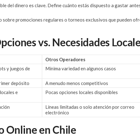
le del dinero es clave. Define cuánto estás dispuesto a gastar ante
sobre promociones regulares o torneos exclusivos que pueden ofr
pciones vs. Necesidades Local
Otros Operadores
ots y juegos de
Mínima variedad en algunos casos
rimer depósito
A menudo menos competitivos
locales e
Pocas opciones locales disponibles
nción
Líneas limitadas o solo atención por correo
electrónico
o Online en Chile