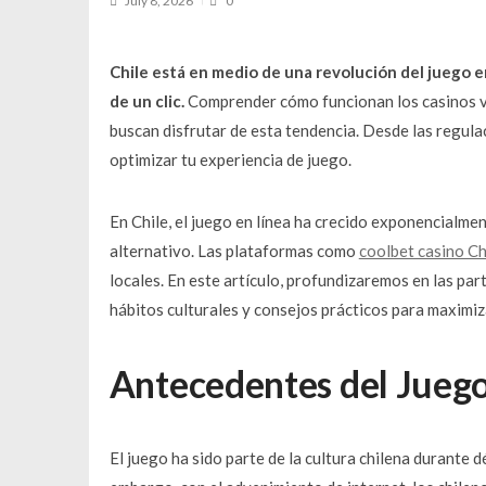
July 8, 2026
0
Chile está en medio de una revolución del juego e
de un clic.
Comprender cómo funcionan los casinos vi
buscan disfrutar de esta tendencia. Desde las regula
optimizar tu experiencia de juego.
En Chile, el juego en línea ha crecido exponencialmen
alternativo. Las plataformas como
coolbet casino Ch
locales. En este artículo, profundizaremos en las par
hábitos culturales y consejos prácticos para maximiz
Antecedentes del Juego
El juego ha sido parte de la cultura chilena durante d