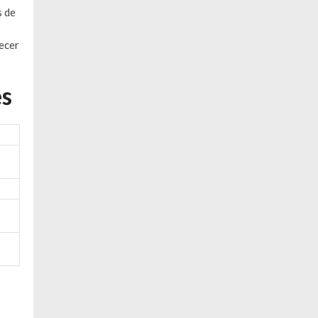
s de
ecer
es