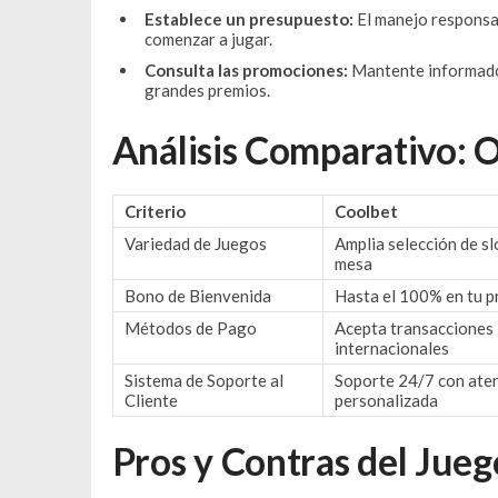
Establece un presupuesto:
El manejo responsab
comenzar a jugar.
Consulta las promociones:
Mantente informado 
grandes premios.
Análisis Comparativo: O
Criterio
Coolbet
Variedad de Juegos
Amplia selección de sl
mesa
Bono de Bienvenida
Hasta el 100% en tu p
Métodos de Pago
Acepta transacciones 
internacionales
Sistema de Soporte al
Soporte 24/7 con ate
Cliente
personalizada
Pros y Contras del Jueg