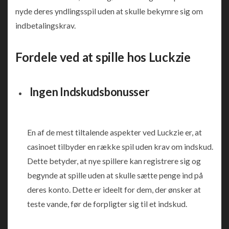
nyde deres yndlingsspil uden at skulle bekymre sig om
indbetalingskrav.
Fordele ved at spille hos Luckzie
Ingen Indskudsbonusser
En af de mest tiltalende aspekter ved Luckzie er, at
casinoet tilbyder en række spil uden krav om indskud.
Dette betyder, at nye spillere kan registrere sig og
begynde at spille uden at skulle sætte penge ind på
deres konto. Dette er ideelt for dem, der ønsker at
teste vande, før de forpligter sig til et indskud.