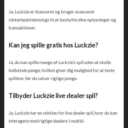
Ja, Luckzie er licenseret og bruger avanceret
sikkerhedsteknologi til at beskytte dine oplysninger og
transaktioner.
Kan jeg spille gratis hos Luckzie?
Ja, du kan spille mange af Luckzie’s spil uden at skulle
indbetale penge, hvilket giver dig mulighed for at teste
spillene, før du satser rigtige penge.
Tilbyder Luckzie live dealer spil?
Ja, Luckzie har en sektion for live dealer spil, hvor du kan
interagere med rigtige dealere i realtid.