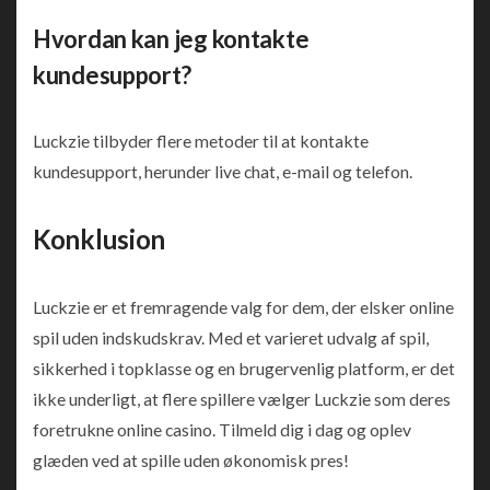
Hvordan kan jeg kontakte
kundesupport?
Luckzie tilbyder flere metoder til at kontakte
kundesupport, herunder live chat, e-mail og telefon.
Konklusion
Luckzie er et fremragende valg for dem, der elsker online
spil uden indskudskrav. Med et varieret udvalg af spil,
sikkerhed i topklasse og en brugervenlig platform, er det
ikke underligt, at flere spillere vælger Luckzie som deres
foretrukne online casino. Tilmeld dig i dag og oplev
glæden ved at spille uden økonomisk pres!