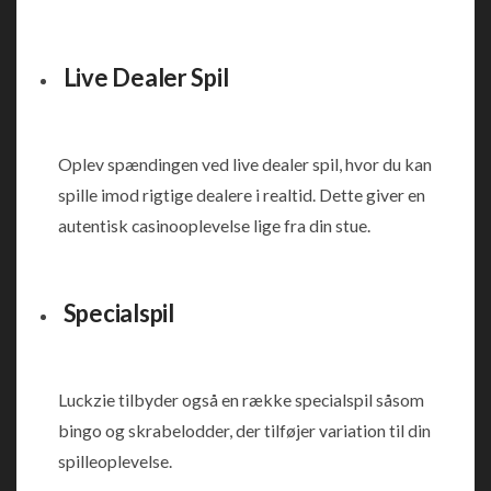
Live Dealer Spil
Oplev spændingen ved live dealer spil, hvor du kan
spille imod rigtige dealere i realtid. Dette giver en
autentisk casinooplevelse lige fra din stue.
Specialspil
Luckzie tilbyder også en række specialspil såsom
bingo og skrabelodder, der tilføjer variation til din
spilleoplevelse.