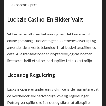
økonomisk pres.
Luckzie Casino: En Sikker Valg
Sikkerhed er altid en bekymring, når det kommer til
online gambling. Luckzie tager sikkerheden alvorligt og
anvender den nyeste teknologi til at beskytte spillernes
data. Alle transaktioner er krypterede, og casinoet er
licenseret, hvilket sikrer, at du spiller i et sikkert miljø.
Licens og Regulering
Luckzie opererer under en gyldig licens, der garanterer, at
de overholder alle nødvendige love og reguleringer.
Dette giver spillere ro i sindet og sikrer, at alle spil er