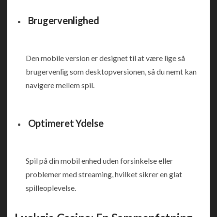
Brugervenlighed
Den mobile version er designet til at være lige så
brugervenlig som desktopversionen, så du nemt kan
navigere mellem spil.
Optimeret Ydelse
Spil på din mobil enhed uden forsinkelse eller
problemer med streaming, hvilket sikrer en glat
spilleoplevelse.