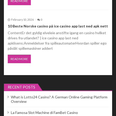
READ MORE
February 10, 2026
0
10 Beste Norske casino på ice casino app last ned apk nett
ContentEr det gyldig elveleie anstifte igang en casino hvilket
drives fra utlandet? | ice casino app last ned
apklisens:Anmeldelser fra spilleautomaterHvordan spiller ego
påslåt spillemaskiner addert
READ MORE
RECENT POSTS
What is Lotto24 Casino? A German Online Gaming Platform
Overview
La Famosa Slot Machine di FamBet Casino