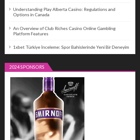
Understanding Play Alberta Casino: Regulations and
Options in Canada
An Overview of Club Riches Casino Online Gambling
Platform Features
1xbet Türkiye İnceleme: Spor Bahislerinde Yeni Bir Deneyim
2024 SPONSORS