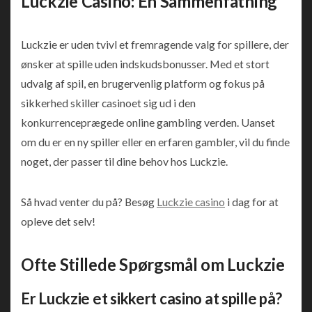
Luckzie Casino: En Sammenfatning
Luckzie er uden tvivl et fremragende valg for spillere, der
ønsker at spille uden indskudsbonusser. Med et stort
udvalg af spil, en brugervenlig platform og fokus på
sikkerhed skiller casinoet sig ud i den
konkurrenceprægede online gambling verden. Uanset
om du er en ny spiller eller en erfaren gambler, vil du finde
noget, der passer til dine behov hos Luckzie.
Så hvad venter du på? Besøg
Luckzie casino
i dag for at
opleve det selv!
Ofte Stillede Spørgsmål om Luckzie
Er Luckzie et sikkert casino at spille på?