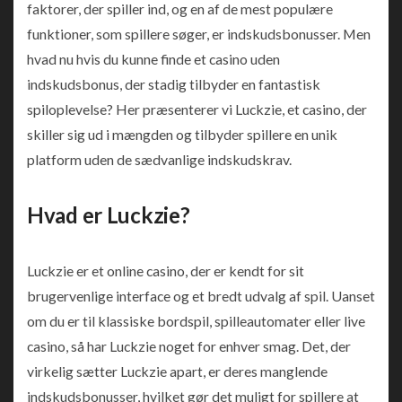
faktorer, der spiller ind, og en af de mest populære
funktioner, som spillere søger, er indskudsbonusser. Men
hvad nu hvis du kunne finde et casino uden
indskudsbonus, der stadig tilbyder en fantastisk
spiloplevelse? Her præsenterer vi Luckzie, et casino, der
skiller sig ud i mængden og tilbyder spillere en unik
platform uden de sædvanlige indskudskrav.
Hvad er Luckzie?
Luckzie er et online casino, der er kendt for sit
brugervenlige interface og et bredt udvalg af spil. Uanset
om du er til klassiske bordspil, spilleautomater eller live
casino, så har Luckzie noget for enhver smag. Det, der
virkelig sætter Luckzie apart, er deres manglende
indskudsbonusser, hvilket gør det muligt for spillere at