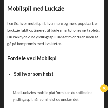
Mobilspil med Luckzie
I en tid, hvor mobilspil bliver mere og mere populært, er
Luckzie fuldt optimeret til både smartphones og tablets.
Du kan nyde dine yndlingsspil, uanset hvor du er, uden at
gå på kompromis med kvaliteten.
Fordele ved Mobilspil
Spil hvor som helst
Cl
Med Luckzie’s mobile platform kan du spille dine
th
m
yndlingsspil, når som helst du ønsker det.